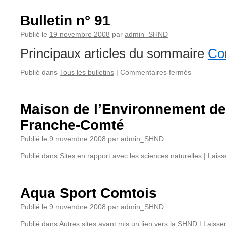
Bulletin n° 91
Publié le
19 novembre 2008
par
admin_SHND
Principaux articles du sommaire
Con
sur
Publié dans
Tous les bulletins
|
Commentaires fermés
Bulletin
n°
91
Maison de l’Environnement d
Franche-Comté
Publié le
9 novembre 2008
par
admin_SHND
Publié dans
Sites en rapport avec les sciences naturelles
|
Laiss
Aqua Sport Comtois
Publié le
9 novembre 2008
par
admin_SHND
Publié dans
Autres sites ayant mis un lien vers la SHND
|
Laisse