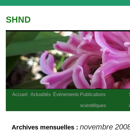
Aller
au
SHND
contenu
Accueil
Actualités
Évènements
Publications
scientifiques
novembre 200
Archives mensuelles :