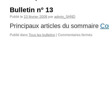
Bulletin n° 13
Publié le
13 février 2008
par
admin_SHND
Principaux articles du sommaire
Con
sur
Publié dans
Tous les bulletins
|
Commentaires fermés
Bulletin
n°
13