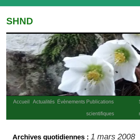
Aller
au
SHND
contenu
Accueil
Actualités
Évènements
Publications
scientifiques
1 mars 2008
Archives quotidiennes :