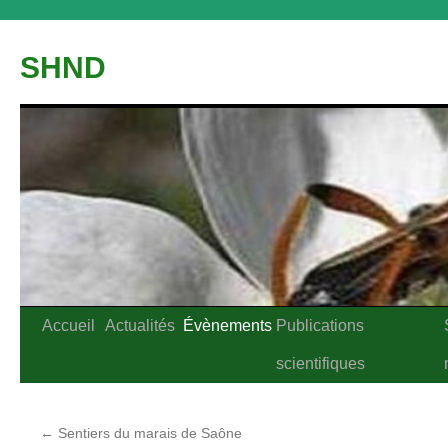
Aller
au
SHND
contenu
Accueil
Actualités
Évènements
Publications
scientifiques
←
Sentiers du marais de Saône