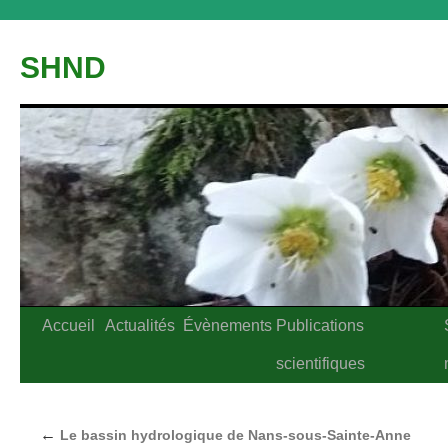
Aller
au
SHND
contenu
Accueil
Actualités
Évènements
Publications
scientifiques
←
Le bassin hydrologique de Nans-sous-Sainte-Anne