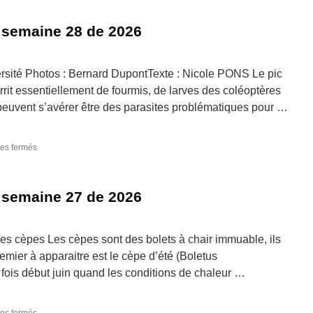
photographie
de
 semaine 28 de 2026
la
semaine
29
de
iversité Photos : Bernard DupontTexte : Nicole PONS Le pic
2026
rit essentiellement de fourmis, de larves des coléoptères
 peuvent s’avérer être des parasites problématiques pour …
sur
es fermés
La
photographie
de
 semaine 27 de 2026
la
semaine
28
de
 Les cèpes Les cèpes sont des bolets à chair immuable, ils
2026
emier à apparaitre est le cèpe d’été (Boletus
 fois début juin quand les conditions de chaleur …
sur