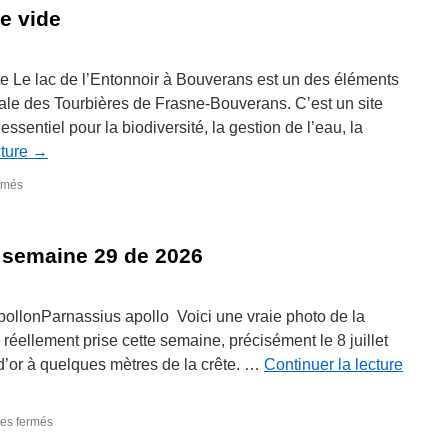
de
se vide
la
semaine
31
de
te Le lac de l’Entonnoir à Bouverans est un des éléments
2026
ale des Tourbières de Frasne-Bouverans. C’est un site
ssentiel pour la biodiversité, la gestion de l’eau, la
cture
→
sur
rmés
Le
lac
de
 semaine 29 de 2026
l’entonnoir
se
vide
ApollonParnassius apollo Voici une vraie photo de la
réellement prise cette semaine, précisément le 8 juillet
d’or à quelques mètres de la crête. …
Continuer la lecture
sur
es fermés
La