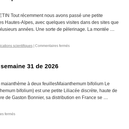
RETIN Tout récemment nous avons passé une petite
es Hautes-Alpes, avec quelques visites dans des sites que
plusieurs années. Une sorte de pèlerinage. La montée …
sur
ications scientifiques
|
Commentaires fermés
Un
couple
de
 semaine 31 de 2026
« criquets »
pas
ordinaires…
e maianthème à deux feuillesMaianthemum bifolium Le
hemum bifolium) est une petite Liliacée discrète, haute de
lore de Gaston Bonnier, sa distribution en France se …
sur
es fermés
La
photographie