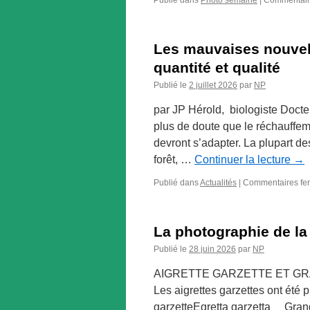
Publié dans
Photo semaine
|
Commentair
Les mauvaises nouvelle
quantité et qualité
Publié le
2 juillet 2026
par
NP
par JP Hérold, biologiste Docteu
plus de doute que le réchauffem
devront s’adapter. La plupart de
forêt, …
Continuer la lecture
→
Publié dans
Actualités
|
Commentaires fe
La photographie de la
Publié le
28 juin 2026
par
NP
AIGRETTE GARZETTE ET GRAND 
Les aigrettes garzettes ont été 
garzetteEgretta garzetta Grande