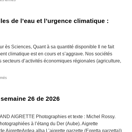
es fermés
La
photographie
de
s de l’eau et l’urgence climatique :
la
semaine
27
de
2026
r ès Sciences, Quant à sa quantité disponible Il ne fait
ent climatique est en cours et s’aggrave. Nos sociétés
s secteurs d’activités économiques régionales (agriculture,
sur
rmés
Les
mauvaises
nouvelles
 semaine 26 de 2026
de
l’eau et
l’urgence
climatique :
AIGRETTE Photographies et texte : Michel Rossy.
quantité
photographiées à l’étang du Der (Aube). Aigrette
et
 AigretteArdea alba L’aigrette garzette (Egretta garzetta))
qualité