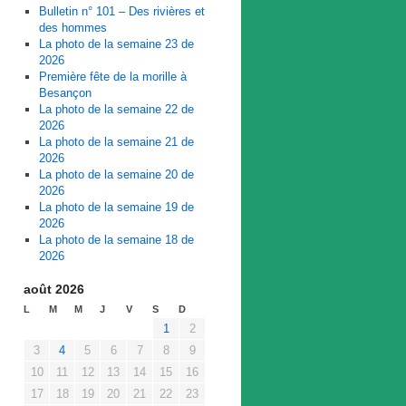
Bulletin n° 101 – Des rivières et
des hommes
La photo de la semaine 23 de
2026
Première fête de la morille à
Besançon
La photo de la semaine 22 de
2026
La photo de la semaine 21 de
2026
La photo de la semaine 20 de
2026
La photo de la semaine 19 de
2026
La photo de la semaine 18 de
2026
août 2026
L
M
M
J
V
S
D
1
2
3
4
5
6
7
8
9
10
11
12
13
14
15
16
17
18
19
20
21
22
23