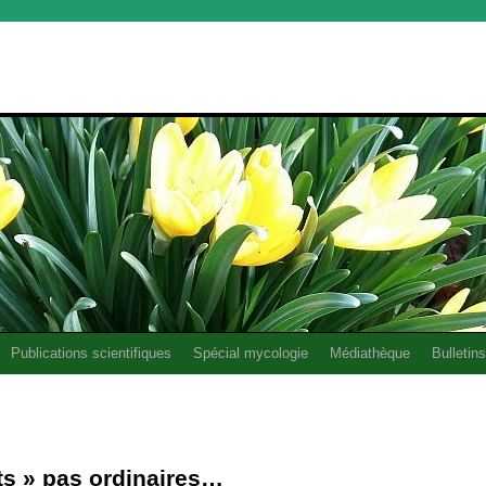
Publications scientifiques
Spécial mycologie
Médiathèque
Bulletins
ts » pas ordinaires…