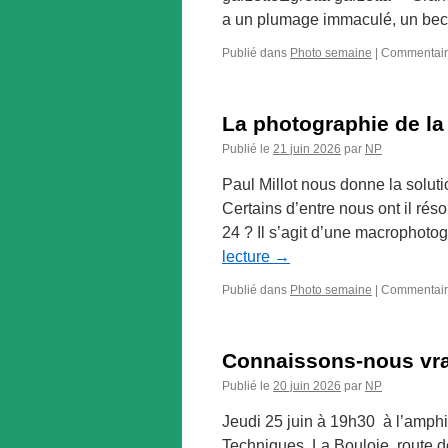
a un plumage immaculé, un bec 
Publié dans
Photo semaine
|
Commentair
La photographie de la
Publié le
21 juin 2026
par
NP
Paul Millot nous donne la solut
Certains d’entre nous ont il ré
24 ? Il s’agit d’une macrophot
lecture
→
Publié dans
Photo semaine
|
Commentair
Connaissons-nous vra
Publié le
20 juin 2026
par
NP
Jeudi 25 juin à 19h30 à l’amph
Techniques, La Bouloie, route 