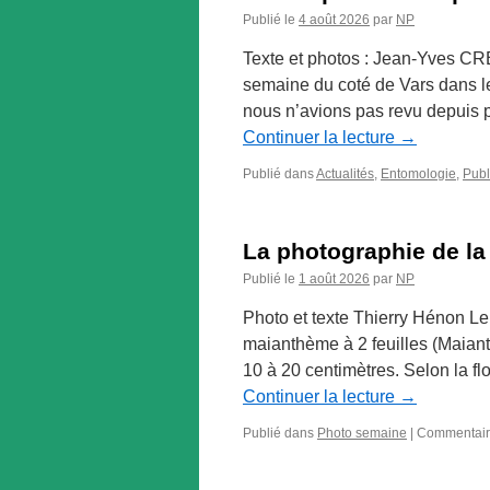
Publié le
4 août 2026
par
NP
Texte et photos : Jean-Yves C
semaine du coté de Vars dans l
nous n’avions pas revu depuis 
Continuer la lecture
→
Publié dans
Actualités
,
Entomologie
,
Publ
La photographie de la
Publié le
1 août 2026
par
NP
Photo et texte Thierry Hénon L
maianthème à 2 feuilles (Maiant
10 à 20 centimètres. Selon la f
Continuer la lecture
→
Publié dans
Photo semaine
|
Commentair