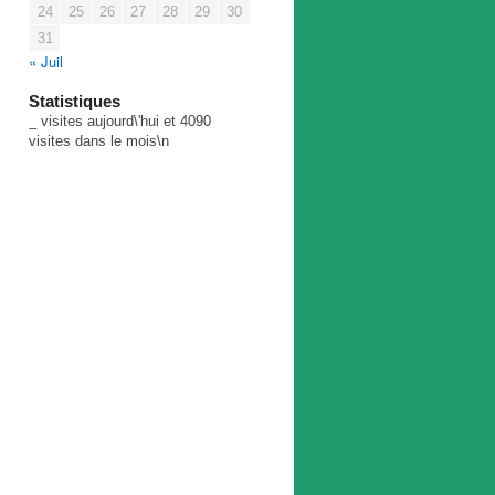
24
25
26
27
28
29
30
31
« Juil
Statistiques
_
visites aujourd\'hui et
4090
visites dans le mois\n