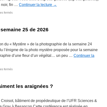
noir, fin …
Continuer la lecture
→
sur
es fermés
La
photographie
de
 semaine 25 de 2026
la
semaine
26
de
ion du « Mystère » de la photographie de la semaine 24
2026
solu l’énigme de la photo mystère proposée pour la semaine
ographie d’une fleur d’un végétal… un peu …
Continuer la
sur
es fermés
La
photographie
de
iment les araignées ?
la
semaine
25
de
i Croisot, bâtiment de propédeutique de l’UFR Sciences &
2026
de Gray à Besançon Cette conférence est réalisée en