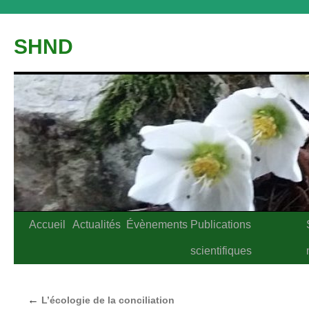
Aller
au
SHND
contenu
Accueil
Actualités
Évènements
Publications
scientifiques
←
L’écologie de la conciliation