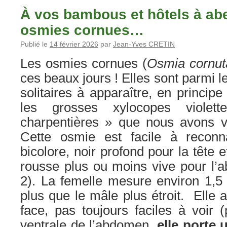
À vos bambous et hôtels à abei
osmies cornues…
Publié le
14 février 2026
par
Jean-Yves CRETIN
Les osmies cornues (
Osmia cornut
ces beaux jours ! Elles sont parmi l
solitaires à apparaître, en princip
les grosses xylocopes violet
charpentières » que nous avons 
Cette osmie est facile à reconn
bicolore, noir profond pour la tête et
rousse plus ou moins vive pour l’
2). La femelle mesure environ 1,5
plus que le mâle plus étroit. Elle 
face, pas toujours faciles à voir 
ventrale de l’abdomen,
elle porte 