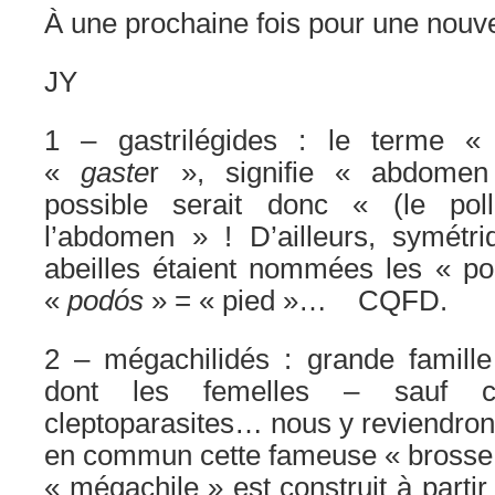
À une prochaine fois pour une nouv
JY
1 – gastrilégides : le terme « 
«
gaste
r », signifie « abdomen
possible serait donc « (le pol
l’abdomen » ! D’ailleurs, symétri
abeilles étaient nommées les « po
«
podós
» = « pied »… CQFD.
2 – mégachilidés : grande famille d
dont les femelles – sauf c
cleptoparasites… nous y reviendrons
en commun cette fameuse « brosse 
« mégachile » est construit à parti