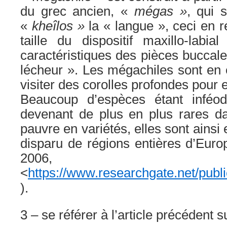
du grec ancien, «
mégas »
, qui 
«
kheîlos »
la « langue », ceci en r
taille du dispositif maxillo-labi
caractéristiques des pièces buccale
lécheur ». Les mégachiles sont en e
visiter des corolles profondes pour e
Beaucoup d’espèces étant inféo
devenant de plus en plus rares da
pauvre en variétés, elles sont ainsi 
disparu de régions entières d’Euro
2006,
<
https://www.researchgate.net/publ
).
3 – se référer à l’article précédent