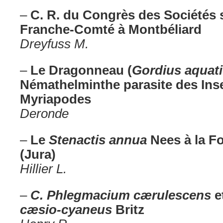
–
C. R. du Congrès des Sociétés 
Franche-Comté à Montbéliard
Dreyfuss M.
–
Le Dragonneau (
Gordius aquat
Némathelminthe parasite des Inse
Myriapodes
Deronde
–
Le
Stenactis annua
Nees à la Fo
(Jura)
Hillier L.
–
C. Phlegmacium cærulescens
e
cæsio-cyaneus
Britz