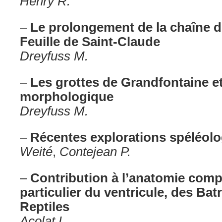
Henry R.
–
Le prolongement de la chaîne de
Feuille de Saint-Claude
Dreyfuss M.
–
Les grottes de Grandfontaine et 
morphologique
Dreyfuss M.
–
Récentes explorations spéléol
Weité
,
Contejean P.
–
Contribution à l’anatomie com
particulier du ventricule, des Bat
Reptiles
Acolat L.