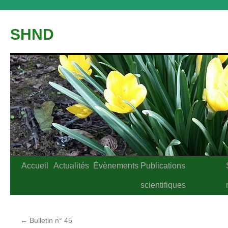
Aller
au
SHND
contenu
Accueil
Actualités
Évènements
Publications
scientifiques
←
Bulletin n° 45