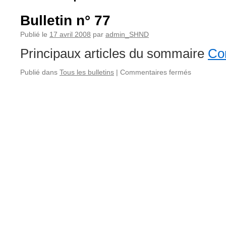
Bulletin n° 77
Publié le
17 avril 2008
par
admin_SHND
Principaux articles du sommaire
Con
sur
Publié dans
Tous les bulletins
|
Commentaires fermés
Bulletin
n°
77