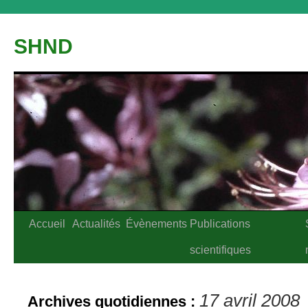
Aller
au
SHND
contenu
Accueil
Actualités
Évènements
Publications
scientifiques
17 avril 2008
Archives quotidiennes :