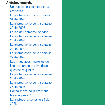
Articles récents
Un couple de « criquets » pas
ordinaires…
La photographie de la semaine
31 de 2026
La photographie de la semaine
30 de 2026
Le lac de l’entonnoir se vide
La photographie de la semaine
29 de 2026
La photographie de la semaine
28 de 2026
La photographie de la semaine
27 de 2026
Les mauvaises nouvelles de
l’eau et l’urgence climatique :
quantité et qualité
La photographie de la semaine
26 de 2026
La photographie de la semaine
25 de 2026
Connaissons-nous vraiment
les araignées ?
La photode la semaine 24 de
2026