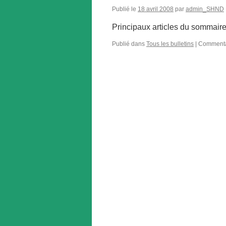
Publié le
18 avril 2008
par
admin_SHND
Principaux articles du sommair
Publié dans
Tous les bulletins
|
Commenta