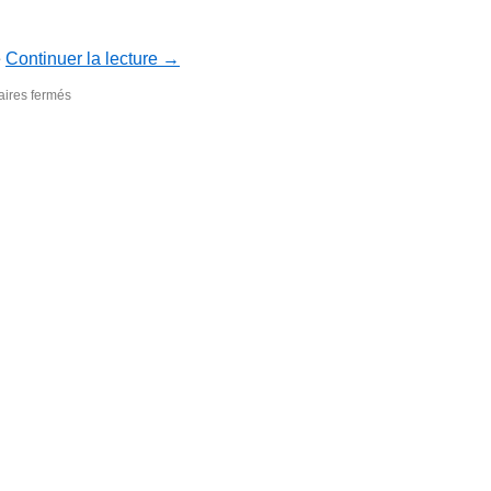
e
Continuer la lecture
→
sur
ires fermés
Bulletin
n°
78