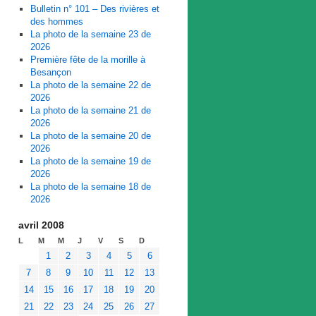
Bulletin n° 101 – Des rivières et
des hommes
La photo de la semaine 23 de
2026
Première fête de la morille à
Besançon
La photo de la semaine 22 de
2026
La photo de la semaine 21 de
2026
La photo de la semaine 20 de
2026
La photo de la semaine 19 de
2026
La photo de la semaine 18 de
2026
avril 2008
L
M
M
J
V
S
D
1
2
3
4
5
6
7
8
9
10
11
12
13
14
15
16
17
18
19
20
21
22
23
24
25
26
27