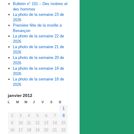
Bulletin n° 101 – Des rivières et
des hommes
La photo de la semaine 23 de
2026
Première fête de la morille à
Besançon
La photo de la semaine 22 de
2026
La photo de la semaine 21 de
2026
La photo de la semaine 20 de
2026
La photo de la semaine 19 de
2026
La photo de la semaine 18 de
2026
janvier 2012
L
M
M
J
V
S
D
1
2
3
4
5
6
7
8
9
10
11
12
13
14
15
16
17
18
19
20
21
22