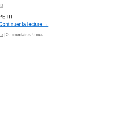
ND
 PETIT
Continuer la lecture
→
sur
ie
|
Commentaires fermés
Année
mycologique
2011
–
Bulletin
n°
16