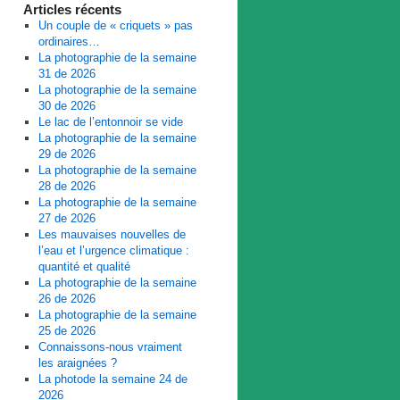
Articles récents
Un couple de « criquets » pas
ordinaires…
La photographie de la semaine
31 de 2026
La photographie de la semaine
30 de 2026
Le lac de l’entonnoir se vide
La photographie de la semaine
29 de 2026
La photographie de la semaine
28 de 2026
La photographie de la semaine
27 de 2026
Les mauvaises nouvelles de
l’eau et l’urgence climatique :
quantité et qualité
La photographie de la semaine
26 de 2026
La photographie de la semaine
25 de 2026
Connaissons-nous vraiment
les araignées ?
La photode la semaine 24 de
2026