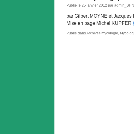
Publié le
25 janvier 2012
par
admin_SH
par Gilbert MOYNE et Jacques
Mise en page Michel KUPFER
Publié dans
Archives mycologie
,
Mycolog