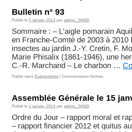
Bulletin n° 93
Publié le
5 janvier 2013
par
admin_SHND
Sommaire : – L’aigle pomarain Aqui
en Franche-Comté de 2003 à 2010 
insectes au jardin J.-Y. Cretin, F. M
Marie Phisalix (1861-1946), une he
C.-R. Marchand – Le charbon …
Co
sur
Publié dans
Évènements
|
Commentaires fermés
Bulletin
n°
93
Assemblée Générale le 15 jan
Publié le
1 janvier 2013
par
admin_SHND
Ordre du Jour – rapport moral et rap
– rapport financier 2012 et quitus au