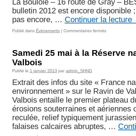
La Bouloie – 16 route de Gray – B
bulletin 2012 est encore disponible ;
pas encore, …
Continuer la lecture
sur
Publié dans
Évènements
|
Commentaires fermés
Circulaire
des
activités
Samedi 25 mai à la Réserve na
Mai
Valbois
–
Juin
Publié le
1 janvier 2013
par
admin_SHND
2013
Extrait des infos du site « France na
environnement » sur le Ravin de Va
Valbois entaille le premier plateau 
érosions souterraines et aériennes 
reculée, relief typiquement jurassie
falaises calcaires abruptes, …
Conti