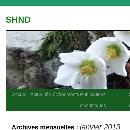
Aller
au
SHND
contenu
Accueil
Actualités
Évènements
Publications
scientifiques
janvier 2013
Archives mensuelles :