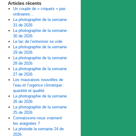
Articles récents
Un couple de « criquets » pas
ordinaires…
La photographie de la semaine
31 de 2026
La photographie de la semaine
30 de 2026
Le lac de l’entonnoir se vide
La photographie de la semaine
29 de 2026
La photographie de la semaine
28 de 2026
La photographie de la semaine
27 de 2026
Les mauvaises nouvelles de
l’eau et l’urgence climatique :
quantité et qualité
La photographie de la semaine
26 de 2026
La photographie de la semaine
25 de 2026
Connaissons-nous vraiment
les araignées ?
La photode la semaine 24 de
2026