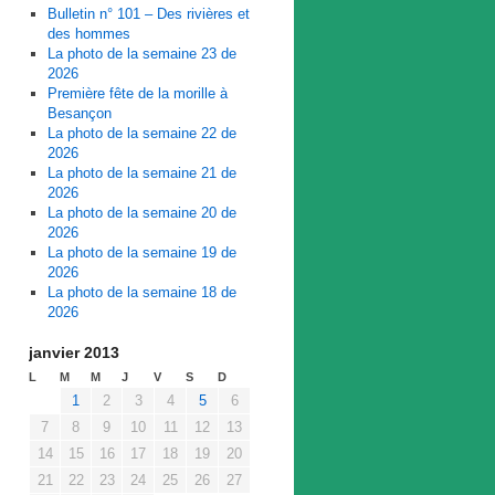
Bulletin n° 101 – Des rivières et
des hommes
La photo de la semaine 23 de
2026
Première fête de la morille à
Besançon
La photo de la semaine 22 de
2026
La photo de la semaine 21 de
2026
La photo de la semaine 20 de
2026
La photo de la semaine 19 de
2026
La photo de la semaine 18 de
2026
janvier 2013
L
M
M
J
V
S
D
1
2
3
4
5
6
7
8
9
10
11
12
13
14
15
16
17
18
19
20
21
22
23
24
25
26
27