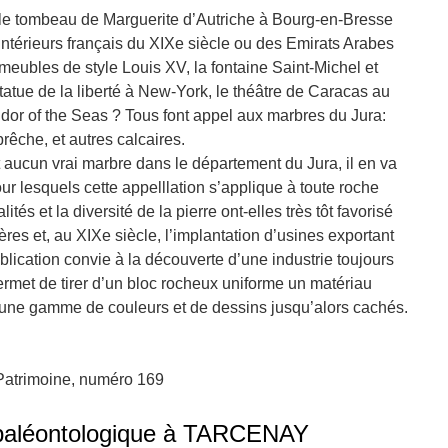
 le tombeau de Marguerite d’Autriche à Bourg-en-Bresse
 intérieurs français du XIXe siècle ou des Emirats Arabes
eubles de style Louis XV, la fontaine Saint-Michel et
a statue de la liberté à New-York, le théâtre de Caracas au
or of the Seas ? Tous font appel aux marbres du Jura:
brêche, et autres calcaires.
t aucun vrai marbre dans le département du Jura, il en va
ur lesquels cette appelllation s’applique à toute roche
ités et la diversité de la pierre ont-elles très tôt favorisé
res et, au XIXe siècle, l’implantation d’usines exportant
ublication convie à la découverte d’une industrie toujours
permet de tirer d’un bloc rocheux uniforme un matériau
d’une gamme de couleurs et de dessins jusqu’alors cachés.
 Patrimoine, numéro 169
t paléontologique à TARCENAY