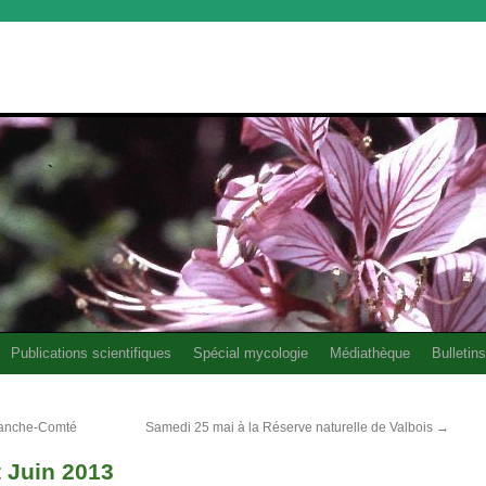
Publications scientifiques
Spécial mycologie
Médiathèque
Bulletins
ranche-Comté
Samedi 25 mai à la Réserve naturelle de Valbois
→
t Juin 2013