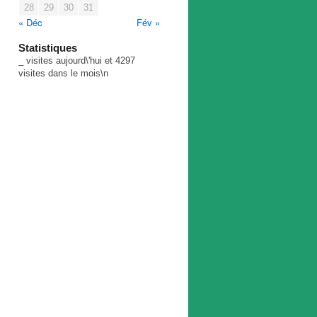
28
29
30
31
« Déc
Fév »
Statistiques
_
visites aujourd\'hui et
4297
visites dans le mois\n