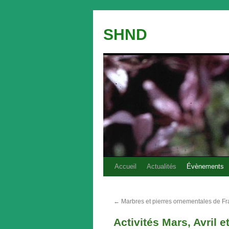
Aller
au
SHND
contenu
Accueil
Actualités
Évènements
←
Marbres et pierres ornementales de F
Activités Mars, Avril e