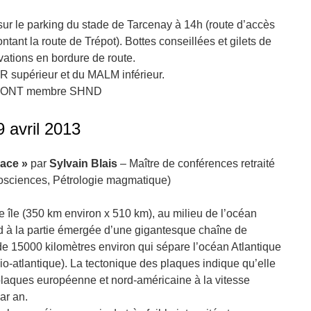
r le parking du stade de Tarcenay à 14h (route d’accès
ntant la route de Trépot). Bottes conseillées et gilets de
vations en bordure de route.
supérieur et du MALM inférieur.
ÉMONT membre SHND
9 avril 2013
lace »
par
Sylvain Blais
– Maître de conférences retraité
éosciences, Pétrologie magmatique)
e île (350 km environ x 510 km), au milieu de l’océan
d à la partie émergée d’une gigantesque chaîne de
 15000 kilomètres environ qui sépare l’océan Atlantique
o-atlantique). La tectonique des plaques indique qu’elle
plaques européenne et nord-américaine à la vitesse
ar an.