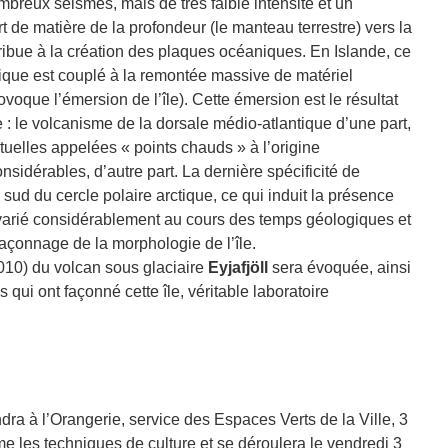
reux séismes, mais de très faible intensité et un
 de matière de la profondeur (le manteau terrestre) vers la
ntribue à la création des plaques océaniques. En Islande, ce
ue est couplé à la remontée massive de matériel
ovoque l’émersion de l’île). Cette émersion est le résultat
 : le volcanisme de la dorsale médio-atlantique d’une part,
elles appelées « points chauds » à l’origine
idérables, d’autre part. La dernière spécificité de
u sud du cercle polaire arctique, ce qui induit la présence
a varié considérablement au cours des temps géologiques et
façonnage de la morphologie de l’île.
2010) du volcan sous glaciaire
Eyjafjöll
sera évoquée, ainsi
 qui ont façonné cette île, véritable laboratoire
dra à l’Orangerie, service des Espaces Verts de la Ville, 3
me les techniques de culture et se déroulera le vendredi 3