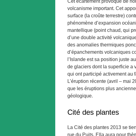
Cet écartement provoque de nomb
volcanisme important. Cet apport
surface (la croûte terrestre) co
phénomène d’expansion océaniq
mantellique (point chaud, qui pr
d’une double activité volcanique
des anomalies thermiques ponctu
d’épanchements volcaniques cons
l’Islande est sa position juste a
de glaciers dont la superficie 
qui ont participé activement au 
L’éruption récente (avril – mai 
que les éruptions plus anciennes
géologique.
Cité des plantes
La Cité des plantes 2013 se tien
rue du Puits. Ella aura pour thè