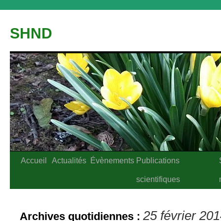
Aller
au
SHND
contenu
Accueil
Actualités
Évènements
Publications
scientifiques
25 février 20
Archives quotidiennes :