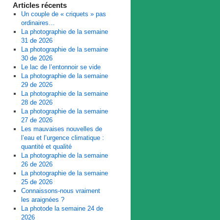
Articles récents
Un couple de « criquets » pas
ordinaires…
La photographie de la semaine
31 de 2026
La photographie de la semaine
30 de 2026
Le lac de l’entonnoir se vide
La photographie de la semaine
29 de 2026
La photographie de la semaine
28 de 2026
La photographie de la semaine
27 de 2026
Les mauvaises nouvelles de
l’eau et l’urgence climatique :
quantité et qualité
La photographie de la semaine
26 de 2026
La photographie de la semaine
25 de 2026
Connaissons-nous vraiment
les araignées ?
La photode la semaine 24 de
2026