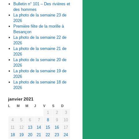
Bulletin n° 101 – Des rivières et
des hommes
La photo de la semaine 23 de
2026
Première fête de la morille à
Besançon
La photo de la semaine 22 de
2026
La photo de la semaine 21 de
2026
La photo de la semaine 20 de
2026
La photo de la semaine 19 de
2026
La photo de la semaine 18 de
2026
janvier 2021
L
M
M
J
V
S
D
1
2
3
4
5
6
7
8
9
10
11
12
13
14
15
16
17
18
19
20
21
22
23
24