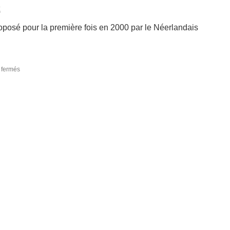
E
posé pour la première fois en 2000 par le Néerlandais
sur
 fermés
L’anthropocène,
une
invitation
à
découvrir
ce
mot
et
au-
delà…