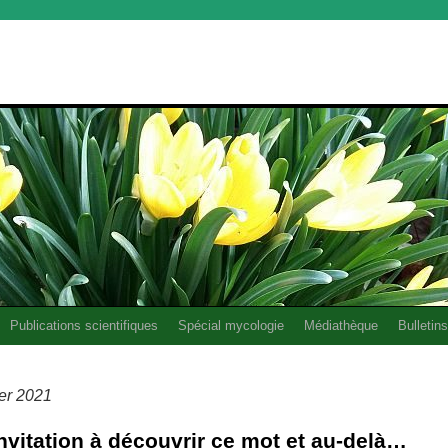
Publications scientifiques
Spécial mycologie
Médiathèque
Bulletins
ier 2021
nvitation à découvrir ce mot et au-delà…