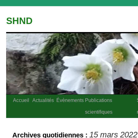
Aller
au
SHND
contenu
Accueil
Actualités
Évènements
Publications
scientifiques
15 mars 2022
Archives quotidiennes :