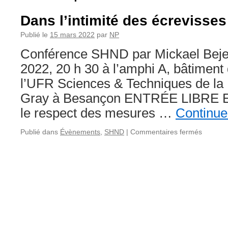
Dans l’intimité des écrevisses
Publié le
15 mars 2022
par
NP
Conférence SHND par Mickael Bejea
2022, 20 h 30 à l’amphi A, bâtiment
l’UFR Sciences & Techniques de la 
Gray à Besançon ENTRÉE LIBRE 
le respect des mesures …
Continue
sur
Publié dans
Évènements
,
SHND
|
Commentaires fermés
Dans
l’intimité
des
écrevis
des
Torrents