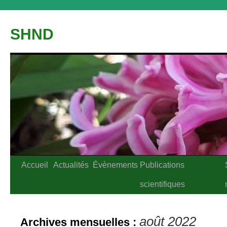
Aller
au
SHND
contenu
Accueil
Actualités
Évènements
Publications
scientifiques
août 2022
Archives mensuelles :