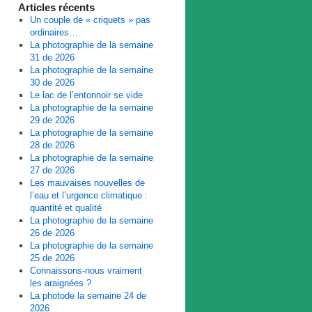
Articles récents
Un couple de « criquets » pas
ordinaires…
La photographie de la semaine
31 de 2026
La photographie de la semaine
30 de 2026
Le lac de l’entonnoir se vide
La photographie de la semaine
29 de 2026
La photographie de la semaine
28 de 2026
La photographie de la semaine
27 de 2026
Les mauvaises nouvelles de
l’eau et l’urgence climatique :
quantité et qualité
La photographie de la semaine
26 de 2026
La photographie de la semaine
25 de 2026
Connaissons-nous vraiment
les araignées ?
La photode la semaine 24 de
2026