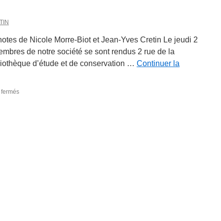
TIN
notes de Nicole Morre-Biot et Jean-Yves Cretin Le jeudi 2
mbres de notre société se sont rendus 2 rue de la
liothèque d’étude et de conservation …
Continuer la
sur
 fermés
Visite
de
la
Bibliothèque
d’étude
et
de
conservation
de
Besançon