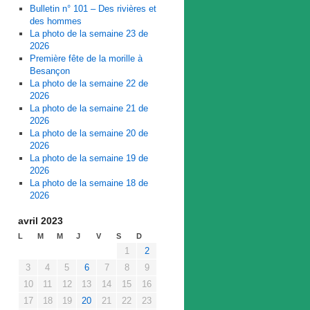
Bulletin n° 101 – Des rivières et
des hommes
La photo de la semaine 23 de
2026
Première fête de la morille à
Besançon
La photo de la semaine 22 de
2026
La photo de la semaine 21 de
2026
La photo de la semaine 20 de
2026
La photo de la semaine 19 de
2026
La photo de la semaine 18 de
2026
avril 2023
L
M
M
J
V
S
D
1
2
3
4
5
6
7
8
9
10
11
12
13
14
15
16
17
18
19
20
21
22
23