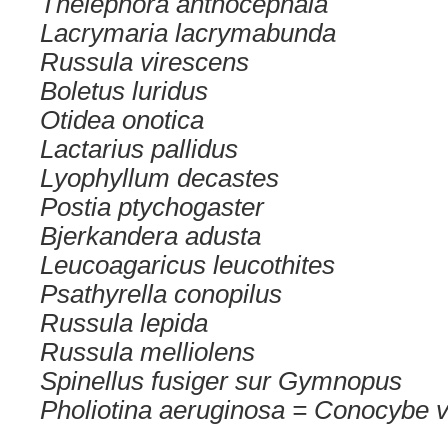
Thelephora anthocephala
Lacrymaria lacrymabunda
Russula virescens
Boletus luridus
Otidea onotica
Lactarius pallidus
Lyophyllum decastes
Postia ptychogaster
Bjerkandera adusta
Leucoagaricus leucothites
Psathyrella conopilus
Russula lepida
Russula melliolens
Spinellus fusiger sur Gymnopus
Pholiotina aeruginosa = Conocybe ve