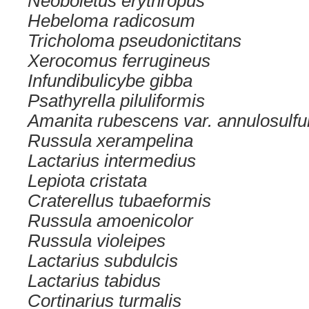
Neoboletus erythropus
Hebeloma radicosum
Tricholoma pseudonictitans
Xerocomus ferrugineus
Infundibulicybe gibba
Psathyrella piluliformis
Amanita rubescens var. annulosulfu
Russula xerampelina
Lactarius intermedius
Lepiota cristata
Craterellus tubaeformis
Russula amoenicolor
Russula violeipes
Lactarius subdulcis
Lactarius tabidus
Cortinarius turmalis