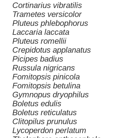
Cortinarius vibratilis
Trametes versicolor
Pluteus phlebophorus
Laccaria laccata
Pluteus romellii
Crepidotus applanatus
Picipes badius
Russula nigricans
Fomitopsis pinicola
Fomitopsis betulina
Gymnopus dryophilus
Boletus edulis
Boletus reticulatus
Clitopilus prunulus
Lycoperdon perlatum