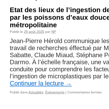
Etat des lieux de l’ingestion 
par les poissons d’eaux douc
métropolitaine
Publié le
29 août 2025
par
NP
Jean-Pierre Hérold communique les 
travail de recherches éffectué par M
Sabatte, Claude Miaud, Stéphane P
Darmo. À l’échelle française, une va
conduite pour comprendre les facteu
l’ingestion de microplastiques par 
Continuer la lecture
→
sur
Publié dans
Actualités
,
Évènements
|
Commentaires fermés
Etat
des
lieux