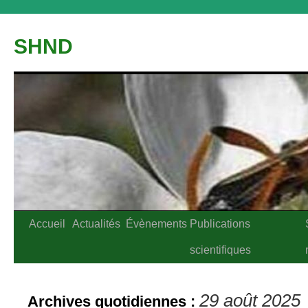
Aller
au
SHND
contenu
Accueil
Actualités
Évènements
Publications
scientifiques
29 août 2025
Archives quotidiennes :