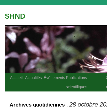
Aller
au
SHND
contenu
Accueil
Actualités
Évènements
Publications
scientifiques
28 octobre 2
Archives quotidiennes :