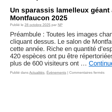
Un sparassis lamelleux géant 
Montfaucon 2025
Publié le
28 octobre 2025
par
NP
Préambule : Toutes les images chang
cliquant dessus. Le salon de Montfa
cette année. Riche en quantité d’es
420 espèces ont pu être répertoriées
plus de 600 visiteurs ont …
Continue
sur
Publié dans
Actualités
,
Évènements
|
Commentaires fermés
Un
spar
lame
géan
au
salo
de