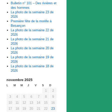
Bulletin n° 101 – Des rivières et
des hommes
La photo de la semaine 23 de
2026
Première fête de la morille à
Besançon
La photo de la semaine 22 de
2026
La photo de la semaine 21 de
2026
La photo de la semaine 20 de
2026
La photo de la semaine 19 de
2026
La photo de la semaine 18 de
2026
novembre 2025
L
M
M
J
V
S
D
1
2
3
4
5
6
7
8
9
10
11
12
13
14
15
16
17
18
19
20
21
22
23