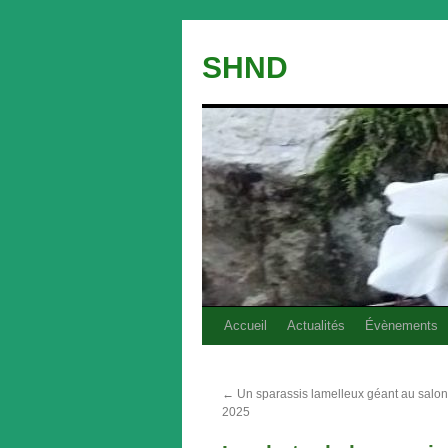
Aller
au
SHND
contenu
Accueil
Actualités
Évènements
←
Un sparassis lamelleux géant au salo
2025