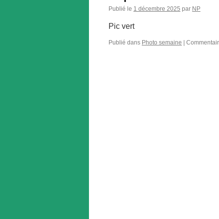
Publié le
1 décembre 2025
par
NP
Pic vert
Publié dans
Photo semaine
|
Commentair