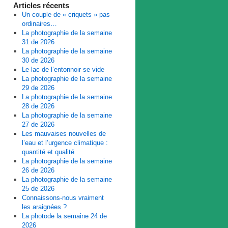
Articles récents
Un couple de « criquets » pas
ordinaires…
La photographie de la semaine
31 de 2026
La photographie de la semaine
30 de 2026
Le lac de l’entonnoir se vide
La photographie de la semaine
29 de 2026
La photographie de la semaine
28 de 2026
La photographie de la semaine
27 de 2026
Les mauvaises nouvelles de
l’eau et l’urgence climatique :
quantité et qualité
La photographie de la semaine
26 de 2026
La photographie de la semaine
25 de 2026
Connaissons-nous vraiment
les araignées ?
La photode la semaine 24 de
2026