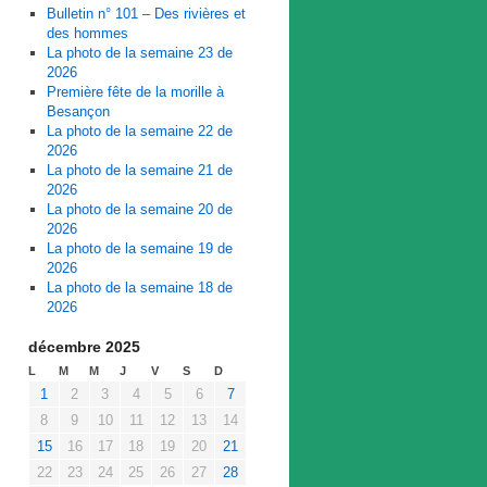
Bulletin n° 101 – Des rivières et
des hommes
La photo de la semaine 23 de
2026
Première fête de la morille à
Besançon
La photo de la semaine 22 de
2026
La photo de la semaine 21 de
2026
La photo de la semaine 20 de
2026
La photo de la semaine 19 de
2026
La photo de la semaine 18 de
2026
décembre 2025
L
M
M
J
V
S
D
1
2
3
4
5
6
7
8
9
10
11
12
13
14
15
16
17
18
19
20
21
22
23
24
25
26
27
28