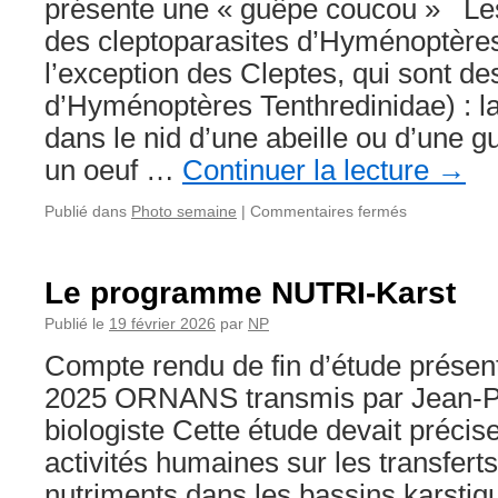
présente une « guêpe coucou » Les
des cleptoparasites d’Hyménoptères
l’exception des Cleptes, qui sont de
d’Hyménoptères Tenthredinidae) : la
dans le nid d’une abeille ou d’une g
un oeuf …
Continuer la lecture
→
sur
Publié dans
Photo semaine
|
Commentaires fermés
La
photo
de
Le programme NUTRI-Karst
la
semaine
Publié le
19 février 2026
par
NP
9
Compte rendu de fin d’étude présen
de
2026
2025 ORNANS transmis par Jean-Pi
biologiste Cette étude devait précis
activités humaines sur les transferts
nutriments dans les bassins karstiq