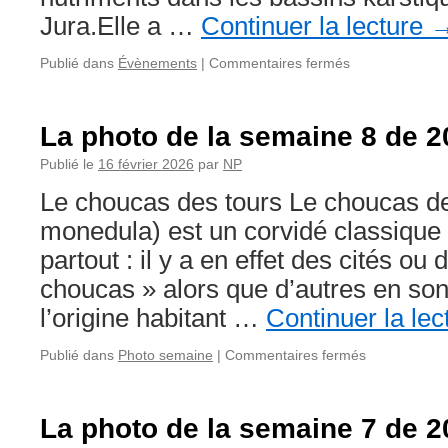
Jura.Elle a …
Continuer la lecture
sur
Publié dans
Évènements
|
Commentaires fermés
Le
programme
NUTRI-
La photo de la semaine 8 de 2
Karst
Publié le
16 février 2026
par
NP
Le choucas des tours Le choucas d
monedula) est un corvidé classique
partout : il y a en effet des cités ou 
choucas » alors que d’autres en son
l’origine habitant …
Continuer la le
sur
Publié dans
Photo semaine
|
Commentaires fermés
La
photo
de
La photo de la semaine 7 de 2
la