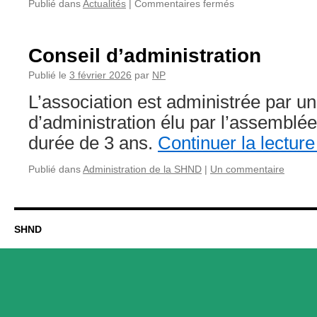
sur
Publié dans
Actualités
|
Commentaires fermés
Questionnaire
sur
le
Conseil d’administration
choix
des
Publié le
3 février 2026
par
NP
activités
L’association est administrée par un
d’administration élu par l’assemblé
durée de 3 ans.
Continuer la lectur
Publié dans
Administration de la SHND
|
Un commentaire
SHND