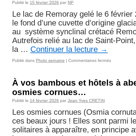
semaine
Publié le
15 février 2026
par
NP
8
Le lac de Remoray gelé le 6 février
de
2026
le fond d’une cuvette d’origine glaci
au système synclinal crétacé Remor
Autrefois relié au lac de Saint-Point,
la …
Continuer la lecture
→
sur
Publié dans
Photo semaine
|
Commentaires fermés
La
photo
de
À vos bambous et hôtels à abei
la
osmies cornues…
semaine
7
Publié le
14 février 2026
par
Jean-Yves CRETIN
de
2026
Les osmies cornues (Osmia cornuta)
ces beaux jours ! Elles sont parmi l
solitaires à apparaître, en principe 