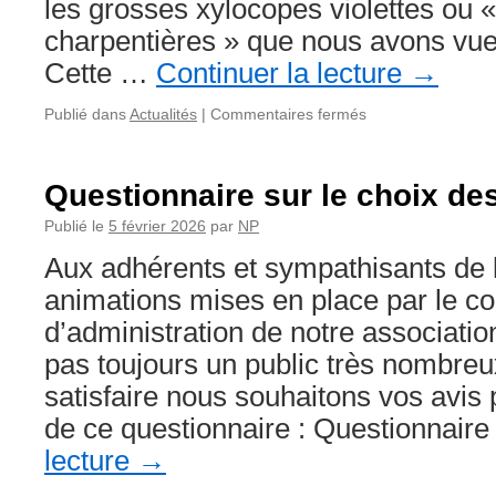
les grosses xylocopes violettes ou «
charpentières » que nous avons v
Cette …
Continuer la lecture
→
sur
Publié dans
Actualités
|
Commentaires fermés
À
vos
bambous
Questionnaire sur le choix des
et
hôtels
Publié le
5 février 2026
par
NP
à
Aux adhérents et sympathisants de
abeilles
:
animations mises en place par le co
les
d’administration de notre associati
osmies
cornues…
pas toujours un public très nombre
satisfaire nous souhaitons vos avis 
de ce questionnaire : Questionnair
lecture
→