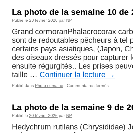
La photo de la semaine 10 de
Publié le
23 février 2026
par
NP
Grand cormoranPhalacrocorax carb
sont de redoutables pêcheurs à tel 
certains pays asiatiques, (Japon, Ch
des oiseaux dressés pour capturer l
ensuite régurgités.. Les prises peuv
taille …
Continuer la lecture
→
sur
Publié dans
Photo semaine
|
Commentaires fermés
La
photo
de
La photo de la semaine 9 de 2
la
semaine
Publié le
20 février 2026
par
NP
10
Hedychrum rutilans (Chrysididae) 
de
2026