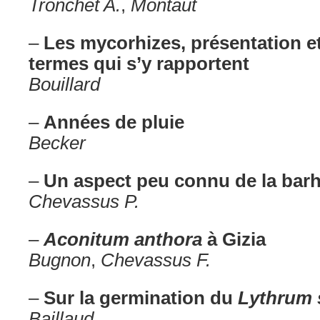
Tronchet A.
,
Montaut
–
Les mycorhizes, présentation et
termes qui s’y rapportent
Bouillard
–
Années de pluie
Becker
–
Un aspect peu connu de la barh
Chevassus P.
–
Aconitum anthora
à Gizia
Bugnon
,
Chevassus F.
–
Sur la germination du
Lythrum s
Baillaud