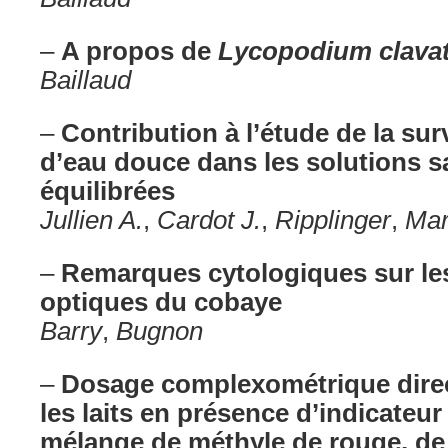
–
A propos de
Lycopodium clava
Baillaud
–
Contribution à l’étude de la su
d’eau douce dans les solutions s
équilibrées
Jullien A.
,
Cardot J.
,
Ripplinger
,
Mar
–
Remarques cytologiques sur le
optiques du cobaye
Barry
,
Bugnon
–
Dosage complexométrique dire
les laits en présence d’indicateur
mélange de méthyle de rouge, de 