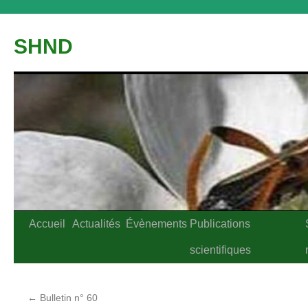
Aller
au
SHND
contenu
Accueil
Actualités
Évènements
Publications
scientifiques
←
Bulletin n° 60