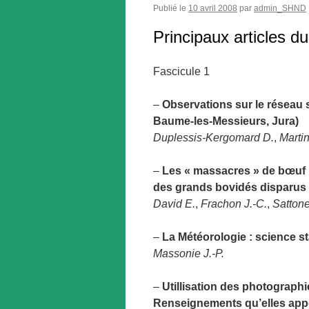
Publié le
10 avril 2008
par
admin_SHND
Principaux articles 
Fascicule 1
–
Observations sur le réseau s
Baume-les-Messieurs, Jura)
Duplessis-Kergomard D.
,
Martin
–
Les « massacres » de bœuf pr
des grands bovidés disparus
David E.
,
Frachon J.-C.
,
Sattone
–
La Météorologie : science st
Massonie J.-P.
–
Utillisation des photographi
Renseignements qu’elles appo