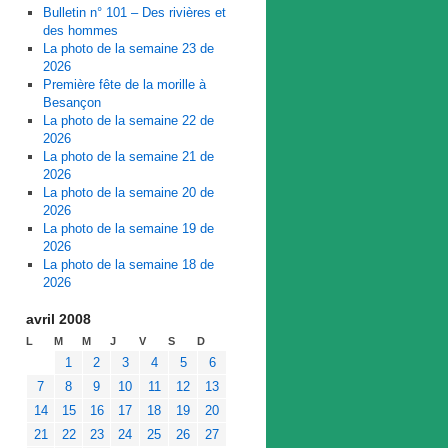
Bulletin n° 101 – Des rivières et
des hommes
La photo de la semaine 23 de
2026
Première fête de la morille à
Besançon
La photo de la semaine 22 de
2026
La photo de la semaine 21 de
2026
La photo de la semaine 20 de
2026
La photo de la semaine 19 de
2026
La photo de la semaine 18 de
2026
avril 2008
L
M
M
J
V
S
D
1
2
3
4
5
6
7
8
9
10
11
12
13
14
15
16
17
18
19
20
21
22
23
24
25
26
27