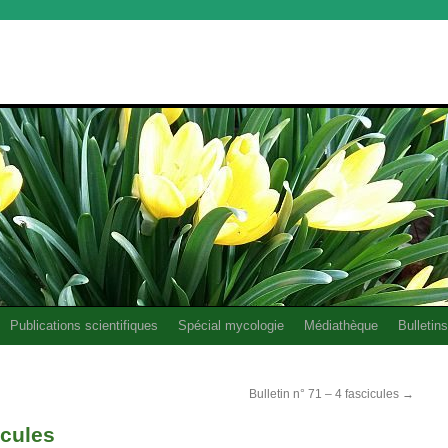
Publications scientifiques
Spécial mycologie
Médiathèque
Bulletins
Bulletin n° 71 – 4 fascicules
→
icules