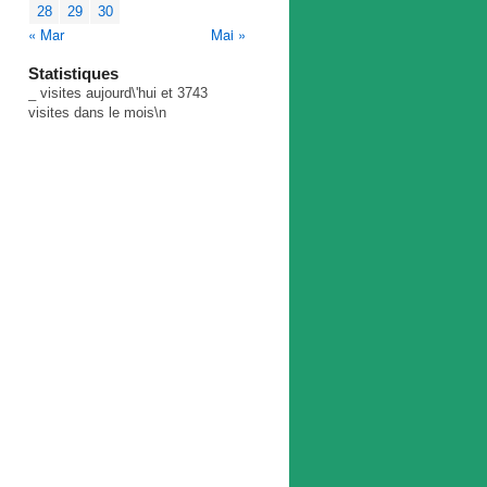
28
29
30
« Mar
Mai »
Statistiques
_
visites aujourd\'hui et
3743
visites dans le mois\n