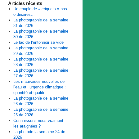
Articles récents
Un couple de « criquets » pas
ordinaires…
La photographie de la semaine
31 de 2026
La photographie de la semaine
30 de 2026
Le lac de l’entonnoir se vide
La photographie de la semaine
29 de 2026
La photographie de la semaine
28 de 2026
La photographie de la semaine
27 de 2026
Les mauvaises nouvelles de
l’eau et l’urgence climatique :
quantité et qualité
La photographie de la semaine
26 de 2026
La photographie de la semaine
25 de 2026
Connaissons-nous vraiment
les araignées ?
La photode la semaine 24 de
2026