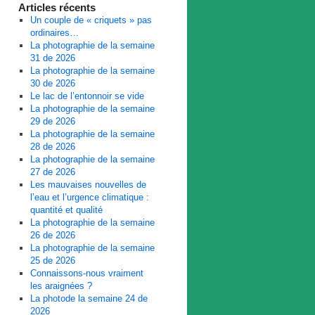
Articles récents
Un couple de « criquets » pas
ordinaires…
La photographie de la semaine
31 de 2026
La photographie de la semaine
30 de 2026
Le lac de l’entonnoir se vide
La photographie de la semaine
29 de 2026
La photographie de la semaine
28 de 2026
La photographie de la semaine
27 de 2026
Les mauvaises nouvelles de
l’eau et l’urgence climatique :
quantité et qualité
La photographie de la semaine
26 de 2026
La photographie de la semaine
25 de 2026
Connaissons-nous vraiment
les araignées ?
La photode la semaine 24 de
2026