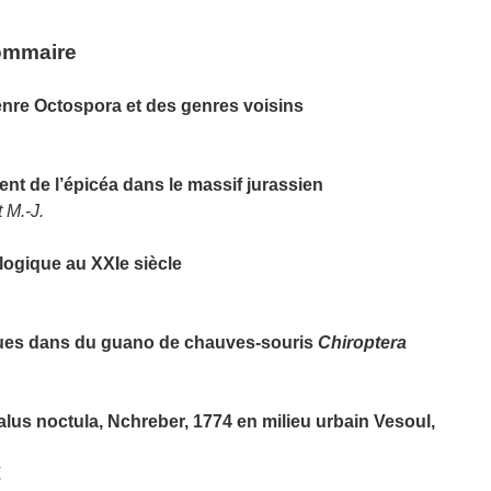
sommaire
enre Octospora et des genres voisins
t de l’épicéa dans le massif jurassien
 M.-J.
logique au XXIe siècle
ues dans du guano de chauves-souris
Chiroptera
us noctula, Nchreber, 1774 en milieu urbain Vesoul,
.