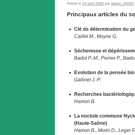
Publié le
24 avril 2008
par
admin_SHND
Principaux articles du 
Clé de détermination du g
Caillet M., Moyne G.
Sécheresse et dépérissemen
Badot P.-M., Perrier P., Badot
Evolution de la pensée bio
Gallinet J.-P.
Recherches bactériologiq
Hamon B.
La noctule commune Nyctal
(Haute-Saône)
Hamon B., Morin D., Leger F