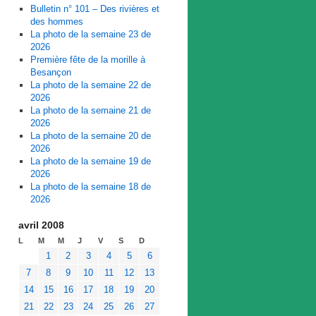
Bulletin n° 101 – Des rivières et
des hommes
La photo de la semaine 23 de
2026
Première fête de la morille à
Besançon
La photo de la semaine 22 de
2026
La photo de la semaine 21 de
2026
La photo de la semaine 20 de
2026
La photo de la semaine 19 de
2026
La photo de la semaine 18 de
2026
avril 2008
L
M
M
J
V
S
D
1
2
3
4
5
6
7
8
9
10
11
12
13
14
15
16
17
18
19
20
21
22
23
24
25
26
27