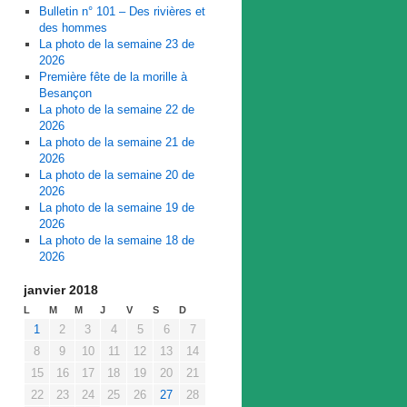
Bulletin n° 101 – Des rivières et
des hommes
La photo de la semaine 23 de
2026
Première fête de la morille à
Besançon
La photo de la semaine 22 de
2026
La photo de la semaine 21 de
2026
La photo de la semaine 20 de
2026
La photo de la semaine 19 de
2026
La photo de la semaine 18 de
2026
janvier 2018
L
M
M
J
V
S
D
1
2
3
4
5
6
7
8
9
10
11
12
13
14
15
16
17
18
19
20
21
22
23
24
25
26
27
28