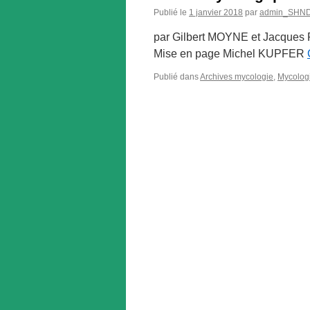
Publié le
1 janvier 2018
par
admin_SHN
par Gilbert MOYNE et Jacques
Mise en page Michel KUPFER
Publié dans
Archives mycologie
,
Mycolog