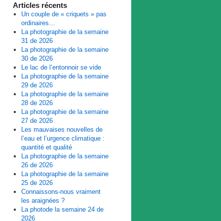
Articles récents
Un couple de « criquets » pas
ordinaires…
La photographie de la semaine
31 de 2026
La photographie de la semaine
30 de 2026
Le lac de l’entonnoir se vide
La photographie de la semaine
29 de 2026
La photographie de la semaine
28 de 2026
La photographie de la semaine
27 de 2026
Les mauvaises nouvelles de
l’eau et l’urgence climatique :
quantité et qualité
La photographie de la semaine
26 de 2026
La photographie de la semaine
25 de 2026
Connaissons-nous vraiment
les araignées ?
La photode la semaine 24 de
2026