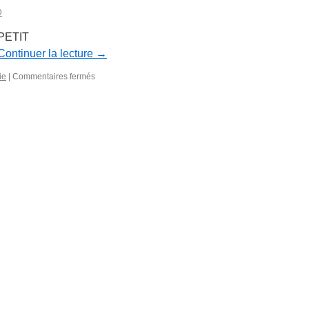
D
 PETIT
Continuer la lecture
→
sur
ie
|
Commentaires fermés
Année
mycologique
2017
–
Bulletin
n°
22