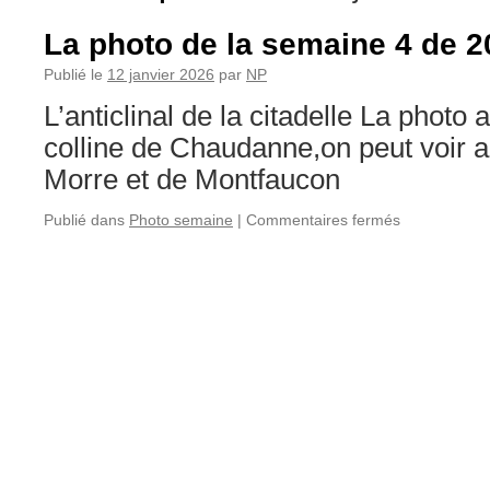
La photo de la semaine 4 de 2
Publié le
12 janvier 2026
par
NP
L’anticlinal de la citadelle La photo 
colline de Chaudanne,on peut voir au
Morre et de Montfaucon
sur
Publié dans
Photo semaine
|
Commentaires fermés
La
photo
de
la
semaine
4
de
2026