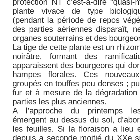
protection NT c’est-à-dire “quasi
plante vivace de type biologiq
(pendant la période de repos végéta
des parties aériennes disparaît, n
organes souterrains et des bourgeon
La tige de cette plante est un rhizo
noirâtre, formant des ramificat
apparaissent des bourgeons qui donn
hampes florales. Ces nouveau
groupés en touffes peu denses ; pui
fur et à mesure de la dégradation
parties les plus anciennes.
A l’approche du printemps le
émergent au dessus du sol, d’abord 
les feuilles. Si la floraison a lieu
depuis a seconde moitié du XXe siè