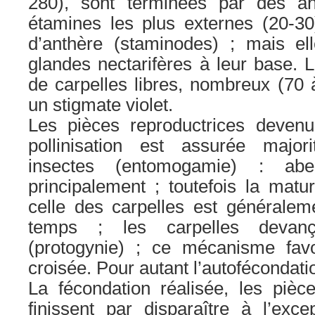
280), sont terminées par des an
étamines les plus externes (20-30)
d’anthère (staminodes) ; mais e
glandes nectarifères à leur base. Le
de carpelles libres, nombreux (70 
un stigmate violet.
Les pièces reproductrices devenue
pollinisation est assurée major
insectes (entomogamie) : abe
principalement ; toutefois la matu
celle des carpelles est généralem
temps ; les carpelles devanç
(protogynie) ; ce mécanisme favo
croisée. Pour autant l’autofécondati
La fécondation réalisée, les pièce
finissent par disparaître à l’exce