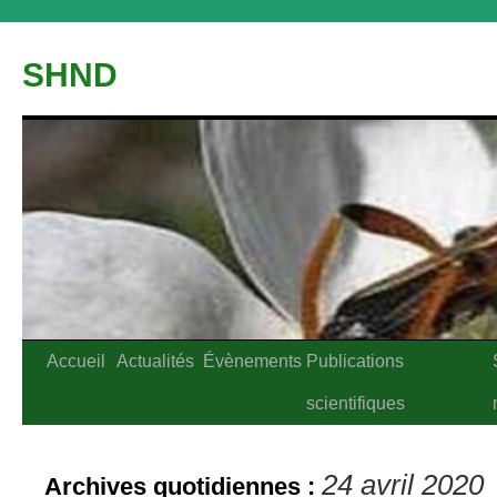
Aller
au
SHND
contenu
Accueil
Actualités
Évènements
Publications
scientifiques
24 avril 2020
Archives quotidiennes :