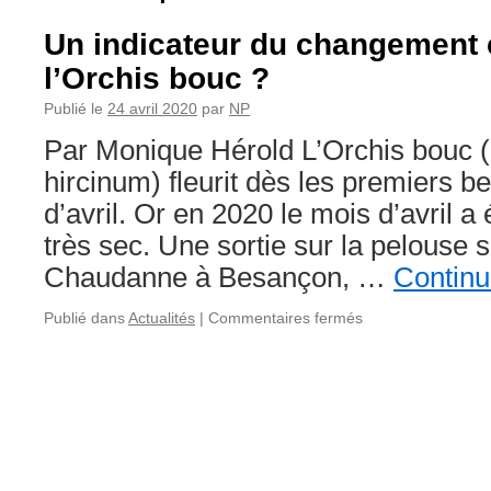
Un indicateur du changement c
l’Orchis bouc ?
Publié le
24 avril 2020
par
NP
Par Monique Hérold L’Orchis bouc
hircinum) fleurit dès les premiers b
d’avril. Or en 2020 le mois d’avril a 
très sec. Une sortie sur la pelouse 
Chaudanne à Besançon, …
Continu
sur
Publié dans
Actualités
|
Commentaires fermés
Un
indicateur
du
changement
climatique
:
l’Orchis