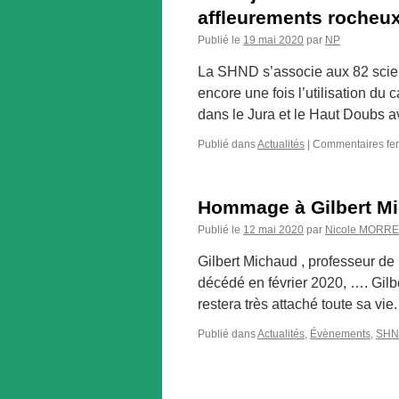
affleurements rocheu
Publié le
19 mai 2020
par
NP
La SHND s’associe aux 82 scient
encore une fois l’utilisation du 
dans le Jura et le Haut Doubs a
Publié dans
Actualités
|
Commentaires fe
Hommage à Gilbert M
Publié le
12 mai 2020
par
Nicole MORRE
Gilbert Michaud , professeur de
décédé en février 2020, …. Gilbe
restera très attaché toute sa vi
Publié dans
Actualités
,
Évènements
,
SH