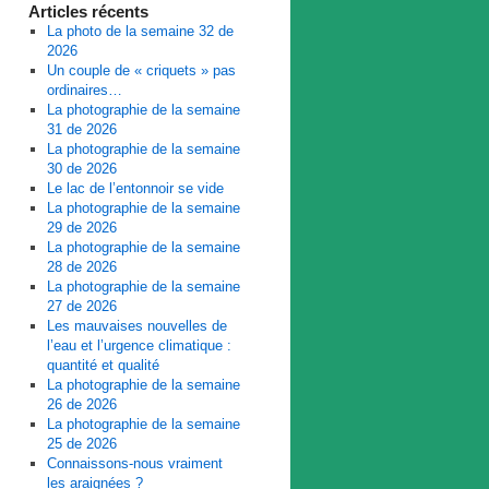
Articles récents
La photo de la semaine 32 de
2026
Un couple de « criquets » pas
ordinaires…
La photographie de la semaine
31 de 2026
La photographie de la semaine
30 de 2026
Le lac de l’entonnoir se vide
La photographie de la semaine
29 de 2026
La photographie de la semaine
28 de 2026
La photographie de la semaine
27 de 2026
Les mauvaises nouvelles de
l’eau et l’urgence climatique :
quantité et qualité
La photographie de la semaine
26 de 2026
La photographie de la semaine
25 de 2026
Connaissons-nous vraiment
les araignées ?