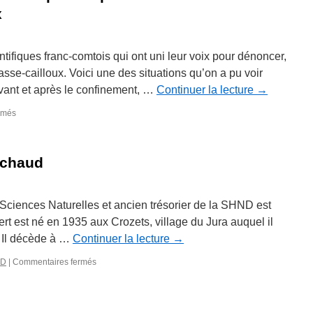
x
ifiques franc-comtois qui ont uni leur voix pour dénoncer,
casse-cailloux. Voici une des situations qu’on a pu voir
vant et après le confinement, …
Continuer la lecture
→
sur
rmés
Et
toujours
le
ichaud
même
combat
pour
la
 Sciences Naturelles et ancien trésorier de la SHND est
protection
rt est né en 1935 aux Crozets, village du Jura auquel il
des
e. Il décède à …
Continuer la lecture
→
affleurements
rocheux
sur
ND
|
Commentaires fermés
Hommage
à
Gilbert
Michaud