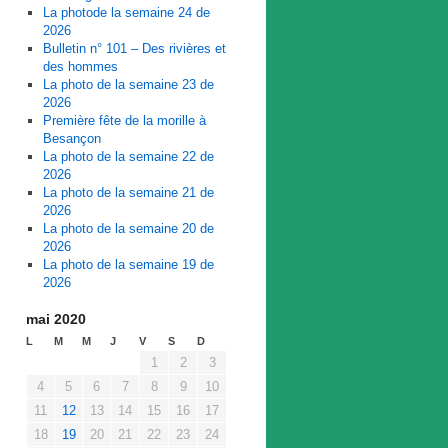
La photode la semaine 24 de
2026
Bulletin n° 101 – Des rivières et
des hommes
La photo de la semaine 23 de
2026
Première fête de la morille à
Besançon
La photo de la semaine 22 de
2026
La photo de la semaine 21 de
2026
La photo de la semaine 20 de
2026
La photo de la semaine 19 de
2026
mai 2020
L
M
M
J
V
S
D
1
2
3
4
5
6
7
8
9
10
11
12
13
14
15
16
17
18
19
20
21
22
23
24