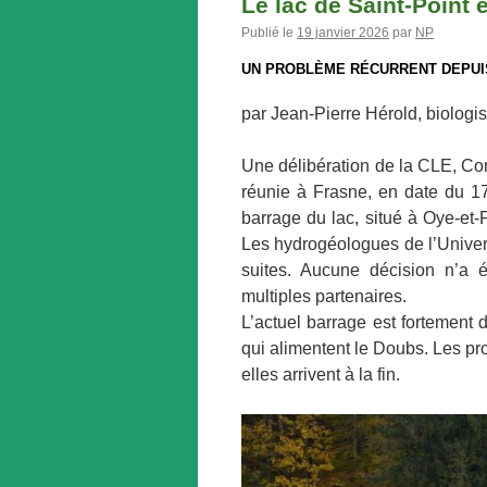
Le lac de Saint-Point 
Publié le
19 janvier 2026
par
NP
UN PROBLÈME RÉCURRENT DEPUI
par Jean-Pierre Hérold, biologis
Une délibération de la CLE, Co
réunie à Frasne, en date du 17
barrage du lac, situé à Oye-et-P
Les hydrogéologues de l’Univer
suites. Aucune décision n’a 
multiples partenaires.
L’actuel barrage est fortement
qui alimentent le Doubs. Les pr
elles arrivent à la fin.