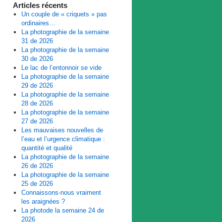
Articles récents
Un couple de « criquets » pas
ordinaires…
La photographie de la semaine
31 de 2026
La photographie de la semaine
30 de 2026
Le lac de l’entonnoir se vide
La photographie de la semaine
29 de 2026
La photographie de la semaine
28 de 2026
La photographie de la semaine
27 de 2026
Les mauvaises nouvelles de
l’eau et l’urgence climatique :
quantité et qualité
La photographie de la semaine
26 de 2026
La photographie de la semaine
25 de 2026
Connaissons-nous vraiment
les araignées ?
La photode la semaine 24 de
2026