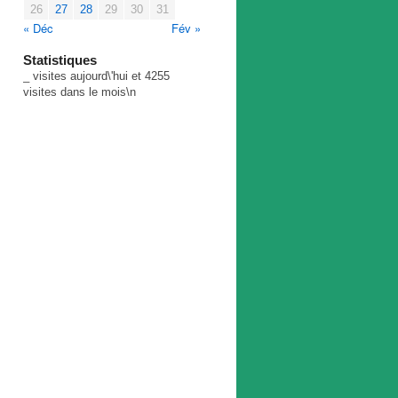
26
27
28
29
30
31
« Déc
Fév »
Statistiques
_
visites aujourd\'hui et
4255
visites dans le mois\n