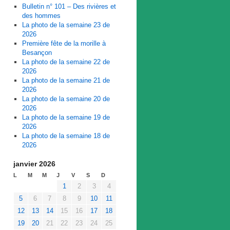
Bulletin n° 101 – Des rivières et
des hommes
La photo de la semaine 23 de
2026
Première fête de la morille à
Besançon
La photo de la semaine 22 de
2026
La photo de la semaine 21 de
2026
La photo de la semaine 20 de
2026
La photo de la semaine 19 de
2026
La photo de la semaine 18 de
2026
janvier 2026
L
M
M
J
V
S
D
1
2
3
4
5
6
7
8
9
10
11
12
13
14
15
16
17
18
19
20
21
22
23
24
25