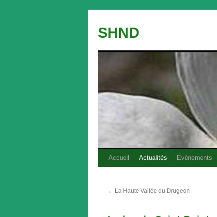
Aller
au
SHND
contenu
Accueil
Actualités
Évènements
←
La Haute Vallée du Drugeon