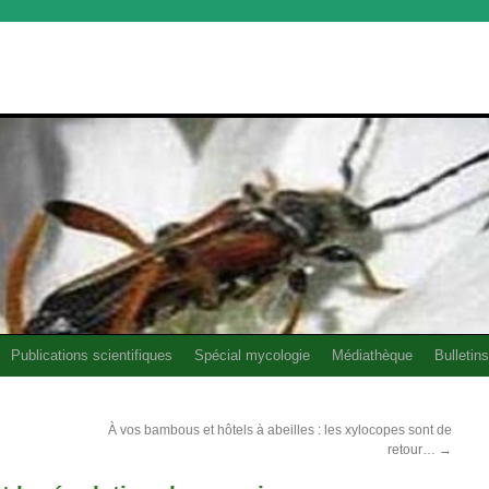
Publications scientifiques
Spécial mycologie
Médiathèque
Bulletins
À vos bambous et hôtels à abeilles : les xylocopes sont de
retour…
→