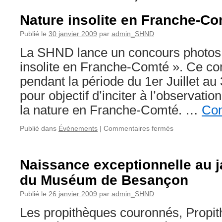
Nature insolite en Franche-C
Publié le
30 janvier 2009
par
admin_SHND
La SHND lance un concours photos in
insolite en Franche-Comté ». Ce co
pendant la période du 1er Juillet au 
pour objectif d’inciter à l’observatio
la nature en Franche-Comté. …
Con
sur
Publié dans
Évènements
|
Commentaires fermés
Nature
insolite
en
Naissance exceptionnelle au j
Franche-
du Muséum de Besançon
Comté
Publié le
26 janvier 2009
par
admin_SHND
Les propithèques couronnés, Propi