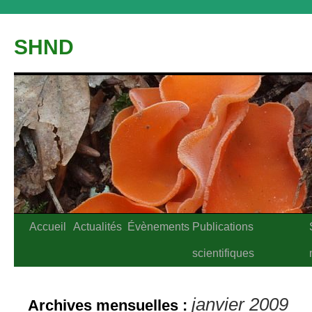
Aller
au
SHND
contenu
Accueil
Actualités
Évènements
Publications
scientifiques
janvier 2009
Archives mensuelles :