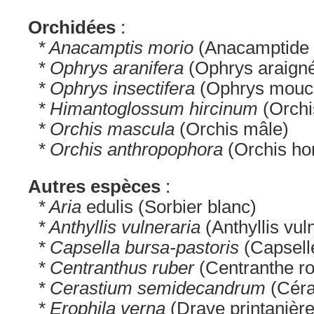
Orchidées
:
* Anacamptis morio
(Anacamptide 
* Ophrys aranifera
(Ophrys araign
* Ophrys insectifera
(Ophrys mouc
* Himantoglossum hircinum
(Orchi
* Orchis mascula
(Orchis mâle)
* Orchis anthropophora
(Orchis h
Autres espèces
:
* Aria
edulis (Sorbier blanc)
* Anthyllis vulneraria
(Anthyllis vul
* Capsella bursa-pastoris
(Capsell
* Centranthus ruber
(Centranthe r
* Cerastium semidecandrum
(Céra
* Erophila verna
(Drave printanière