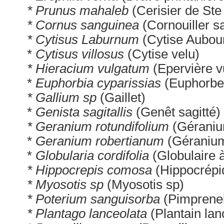
* Prunus mahaleb
(Cerisier de Ste
* Cornus sanguinea
(Cornouiller s
* Cytisus Laburnum
(Cytise Aubou
*
Cytisus villosus
(Cytise velu)
* Hieracium vulgatum
(Epervière v
*
Euphorbia cyparissias
(Euphorbe 
* Gallium sp
(Gaillet)
*
Genista sagitallis
(Genêt sagitté)
* Geranium rotundifolium
(Géranium
*
Geranium robertianum
(Géranium
*
Globularia cordifolia
(Globulaire à
* Hippocrepis comosa
(Hippocrépi
* Myosotis sp
(Myosotis sp)
* Poterium sanguisorba
(Pimprenel
* Plantago lanceolata
(Plantain lan