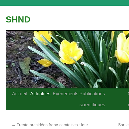
Aller
au
SHND
contenu
Accueil
Actualités
Évènements
Publications
scientifiques
←
Trente orchidées franc-comtoises : leur
Sorti