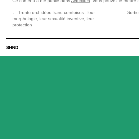
Ce contenu a été publié dans
Actualités
. Vous pouvez le mettre 
←
Trente orchidées franc-comtoises : leur
Sorti
morphologie, leur sexualité inventive, leur
protection
SHND