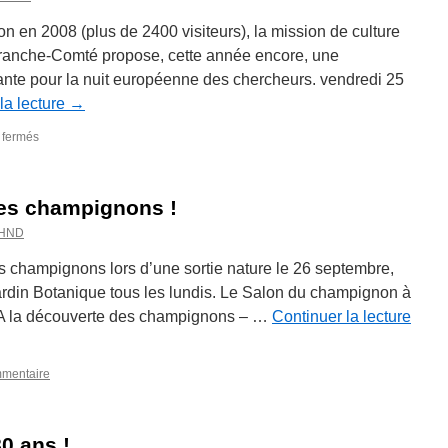
on en 2008 (plus de 2400 visiteurs), la mission de culture
 Franche-Comté propose, cette année encore, une
ante pour la nuit européenne des chercheurs. vendredi 25
la lecture
→
sur
 fermés
La
nuit
européenne
les champignons !
des
chercheurs
SHND
es champignons lors d’une sortie nature le 26 septembre,
ardin Botanique tous les lundis. Le Salon du champignon à
A la découverte des champignons – …
Continuer la lecture
mmentaire
0 ans !