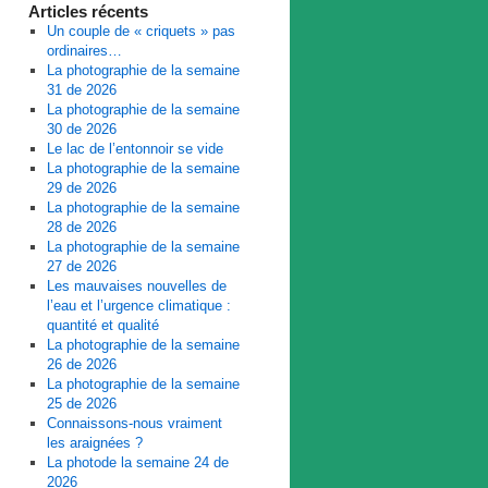
Articles récents
Un couple de « criquets » pas
ordinaires…
La photographie de la semaine
31 de 2026
La photographie de la semaine
30 de 2026
Le lac de l’entonnoir se vide
La photographie de la semaine
29 de 2026
La photographie de la semaine
28 de 2026
La photographie de la semaine
27 de 2026
Les mauvaises nouvelles de
l’eau et l’urgence climatique :
quantité et qualité
La photographie de la semaine
26 de 2026
La photographie de la semaine
25 de 2026
Connaissons-nous vraiment
les araignées ?
La photode la semaine 24 de
2026