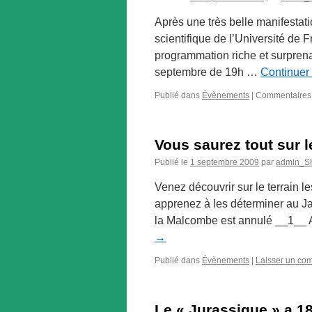
Après une très belle manifestati
scientifique de l’Université de
programmation riche et surpren
septembre de 19h …
Continuer 
Publié dans
Évènements
|
Commentaires
Vous saurez tout sur 
Publié le
1 septembre 2009
par
admin_
Venez découvrir sur le terrain l
apprenez à les déterminer au J
la Malcombe est annulé __1__ 
→
Publié dans
Évènements
|
Laisser un co
Le « Jurassique » a 18