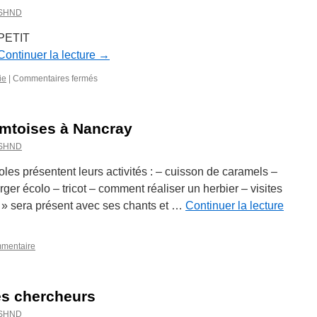
_SHND
 PETIT
Continuer la lecture
→
sur
ie
|
Commentaires fermés
Année
mycologique
2008
mtoises à Nancray
–
Bulletin
_SHND
n°
13
les présentent leurs activités : – cuisson de caramels –
er écolo – tricot – comment réaliser un herbier – visites
 » sera présent avec ses chants et …
Continuer la lecture
mmentaire
es chercheurs
_SHND