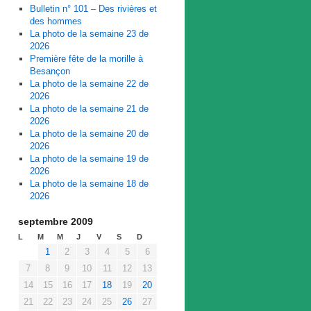
Bulletin n° 101 – Des rivières et
des hommes
La photo de la semaine 23 de
2026
Première fête de la morille à
Besançon
La photo de la semaine 22 de
2026
La photo de la semaine 21 de
2026
La photo de la semaine 20 de
2026
La photo de la semaine 19 de
2026
La photo de la semaine 18 de
2026
septembre 2009
L
M
M
J
V
S
D
1
2
3
4
5
6
7
8
9
10
11
12
13
14
15
16
17
18
19
20
21
22
23
24
25
26
27