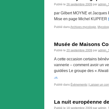
Publié le
26 septembre 2009
par
admin
par Gilbert MOYNE et Jacques
Mise en page Michel KUPFER
Publié dans
Archives mycologie
,
Mycolog
Musée de Maisons Co
Publié le
20 septembre 2009
par
admin
A cette occasion certains bénévo
vannerie – comment avoir un verg
guidées Le groupe des « Alwati
→
Publié dans
Évènements
|
Laisser un co
La nuit européenne d
Publié le
18 septembre 2009
par
admin