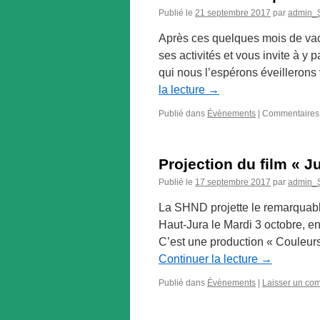
Publié le
21 septembre 2017
par
admin
Après ces quelques mois de vac
ses activités et vous invite à y 
qui nous l’espérons éveillerons 
la lecture
→
Publié dans
Évènements
|
Commentaires
Projection du film « 
Publié le
17 septembre 2017
par
admin
La SHND projette le remarquable
Haut-Jura le Mardi 3 octobre, e
C’est une production « Couleurs
Continuer la lecture
→
Publié dans
Évènements
|
Laisser un co