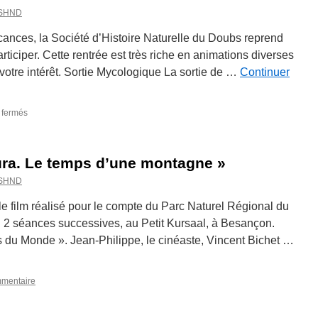
_SHND
ances, la Société d’Histoire Naturelle du Doubs reprend
participer. Cette rentrée est très riche en animations diverses
votre intérêt. Sortie Mycologique La sortie de …
Continuer
sur
 fermés
Circulaire
de
septembre
Jura. Le temps d’une montagne »
et
octobre
_SHND
2017
 film réalisé pour le compte du Parc Naturel Régional du
n 2 séances successives, au Petit Kursaal, à Besançon.
 du Monde ». Jean-Philippe, le cinéaste, Vincent Bichet …
mmentaire