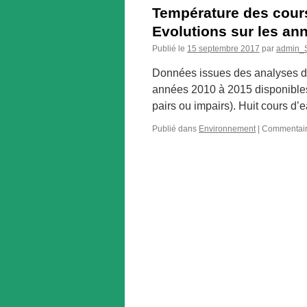
Température des cours 
Evolutions sur les an
Publié le
15 septembre 2017
par
admin
Données issues des analyses de
années 2010 à 2015 disponibles 
pairs ou impairs). Huit cours d’
Publié dans
Environnement
|
Commentair