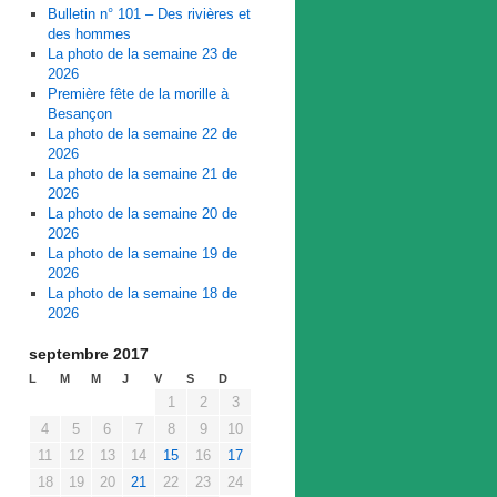
Bulletin n° 101 – Des rivières et
des hommes
La photo de la semaine 23 de
2026
Première fête de la morille à
Besançon
La photo de la semaine 22 de
2026
La photo de la semaine 21 de
2026
La photo de la semaine 20 de
2026
La photo de la semaine 19 de
2026
La photo de la semaine 18 de
2026
septembre 2017
L
M
M
J
V
S
D
1
2
3
4
5
6
7
8
9
10
11
12
13
14
15
16
17
18
19
20
21
22
23
24