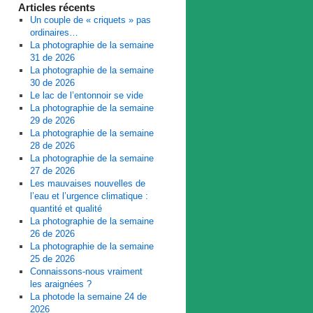
Articles récents
Un couple de « criquets » pas
ordinaires…
La photographie de la semaine
31 de 2026
La photographie de la semaine
30 de 2026
Le lac de l’entonnoir se vide
La photographie de la semaine
29 de 2026
La photographie de la semaine
28 de 2026
La photographie de la semaine
27 de 2026
Les mauvaises nouvelles de
l’eau et l’urgence climatique :
quantité et qualité
La photographie de la semaine
26 de 2026
La photographie de la semaine
25 de 2026
Connaissons-nous vraiment
les araignées ?
La photode la semaine 24 de
2026