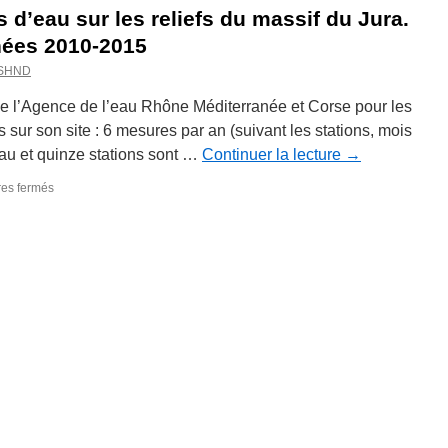
d’eau sur les reliefs du massif du Jura.
nées 2010-2015
_SHND
 l’Agence de l’eau Rhône Méditerranée et Corse pour les
sur son site : 6 mesures par an (suivant les stations, mois
eau et quinze stations sont …
Continuer la lecture
→
sur
es fermés
Température
des
cours
d’eau
sur
les
reliefs
du
massif
du
Jura.
Evolutions
sur
les