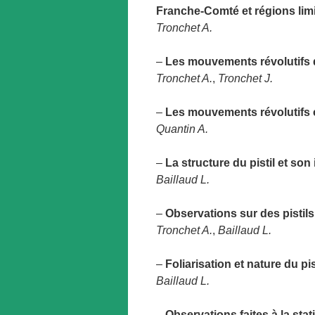
Franche-Comté et régions lim
Tronchet A.
–
Les mouvements révolutifs d
Tronchet A.
,
Tronchet J.
–
Les mouvements révolutifs c
Quantin A.
–
La structure du pistil et son
Baillaud L.
–
Observations sur des pistil
Tronchet A.
,
Baillaud L.
–
Foliarisation et nature du pi
Baillaud L.
–
Observations faites à la sta