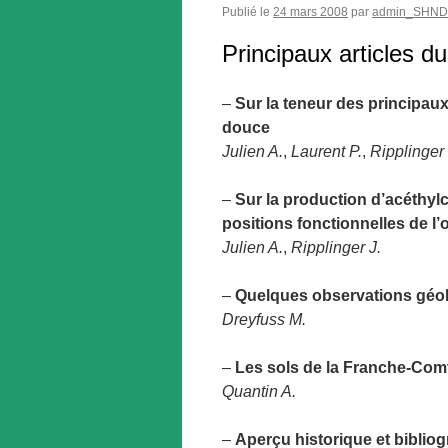
Publié le
24 mars 2008
par
admin_SHND
Principaux articles 
–
Sur la teneur des principau
douce
Julien A.
,
Laurent P.
,
Ripplinger 
–
Sur la production d’acéthylc
positions fonctionnelles de l’
Julien A.
,
Ripplinger J.
–
Quelques observations géol
Dreyfuss M.
–
Les sols de la Franche-Comt
Quantin A.
–
Aperçu historique et bibliog