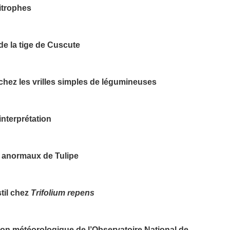
itrophes
e la tige de Cuscute
hez les vrilles simples de légumineuses
 interprétation
s anormaux de Tulipe
stil chez
Trifolium repens
tion météorologique de l’Observatoire National de