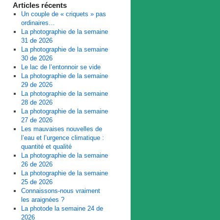
Articles récents
Un couple de « criquets » pas
ordinaires…
La photographie de la semaine
31 de 2026
La photographie de la semaine
30 de 2026
Le lac de l’entonnoir se vide
La photographie de la semaine
29 de 2026
La photographie de la semaine
28 de 2026
La photographie de la semaine
27 de 2026
Les mauvaises nouvelles de
l’eau et l’urgence climatique :
quantité et qualité
La photographie de la semaine
26 de 2026
La photographie de la semaine
25 de 2026
Connaissons-nous vraiment
les araignées ?
La photode la semaine 24 de
2026