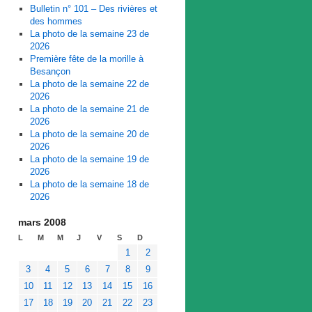
Bulletin n° 101 – Des rivières et
des hommes
La photo de la semaine 23 de
2026
Première fête de la morille à
Besançon
La photo de la semaine 22 de
2026
La photo de la semaine 21 de
2026
La photo de la semaine 20 de
2026
La photo de la semaine 19 de
2026
La photo de la semaine 18 de
2026
mars 2008
L
M
M
J
V
S
D
1
2
3
4
5
6
7
8
9
10
11
12
13
14
15
16
17
18
19
20
21
22
23