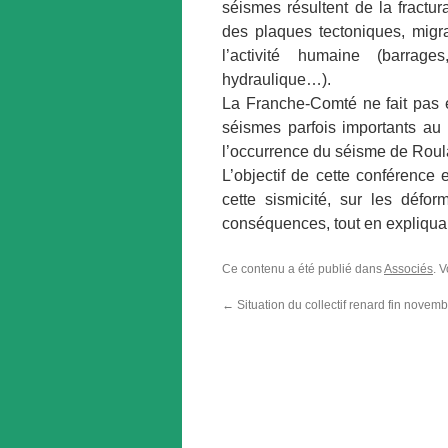
séismes résultent de la fractu
des plaques tectoniques, migra
l’activité humaine (barrages
hydraulique…).
La Franche-Comté ne fait pas ex
séismes parfois importants au
l’occurrence du séisme de Roul
L’objectif de cette conférence 
cette sismicité, sur les défor
conséquences, tout en expliquant
Ce contenu a été publié dans
Associés
. 
←
Situation du collectif renard fin novem