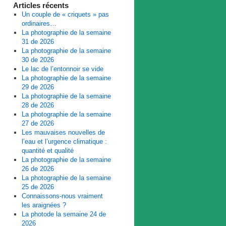
Articles récents
Un couple de « criquets » pas
ordinaires…
La photographie de la semaine
31 de 2026
La photographie de la semaine
30 de 2026
Le lac de l’entonnoir se vide
La photographie de la semaine
29 de 2026
La photographie de la semaine
28 de 2026
La photographie de la semaine
27 de 2026
Les mauvaises nouvelles de
l’eau et l’urgence climatique :
quantité et qualité
La photographie de la semaine
26 de 2026
La photographie de la semaine
25 de 2026
Connaissons-nous vraiment
les araignées ?
La photode la semaine 24 de
2026