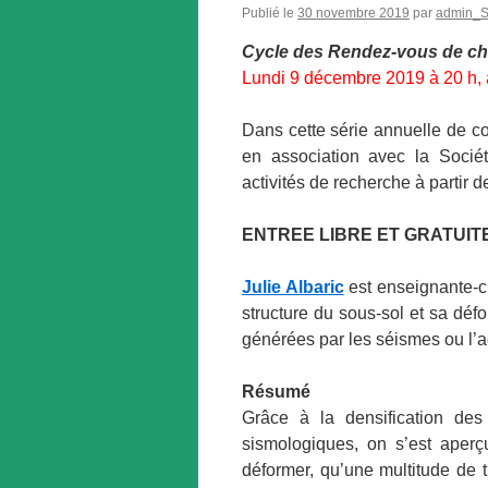
Publié le
30 novembre 2019
par
admin_
Cycle des Rendez-vous de c
Lundi 9 décembre 2019 à 20 h, 
Dans cette série annuelle de c
en association avec la Sociét
activités de recherche à partir 
ENTREE LIBRE ET GRATUIT
Julie Albaric
est enseignante-c
structure du sous-sol et sa déf
générées par les séismes ou l’a
Résumé
Grâce à la densification des
sismologiques, on s’est aperçu
déformer, qu’une multitude de 