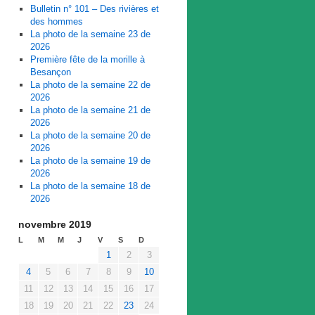
Bulletin n° 101 – Des rivières et
des hommes
La photo de la semaine 23 de
2026
Première fête de la morille à
Besançon
La photo de la semaine 22 de
2026
La photo de la semaine 21 de
2026
La photo de la semaine 20 de
2026
La photo de la semaine 19 de
2026
La photo de la semaine 18 de
2026
novembre 2019
L
M
M
J
V
S
D
1
2
3
4
5
6
7
8
9
10
11
12
13
14
15
16
17
18
19
20
21
22
23
24