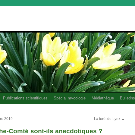
Publications scientifiques
Spécial mycologie
Médiathèque
Bulletins
bre 2019
La forêt du Lynx
→
he-Comté sont-ils anecdotiques ?