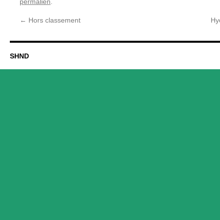
permalien
.
←
Hors classement
Hy
SHND