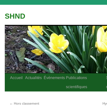
Aller
au
SHND
contenu
Accueil
Actualités
Évènements
Publications
scientifiques
←
Hors classement
Hy