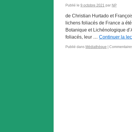
Publié le
9 octobre 2021
par
NP
de Christian Hurtado et Françoi
lichens foliacés de France a ét
Botanique et Lichénologique d’
foliacés, leur …
Continuer la le
Publié dans
Médiathèque
|
Commentaires