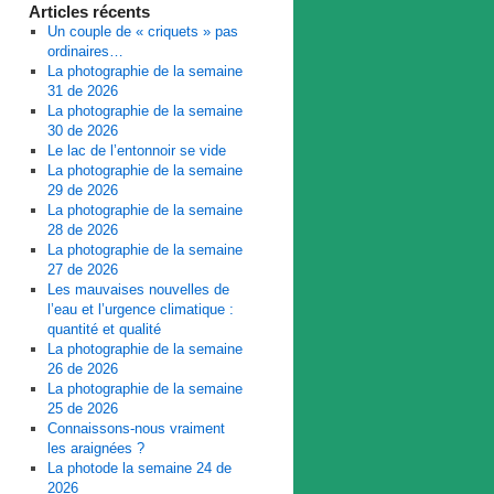
Articles récents
Un couple de « criquets » pas
ordinaires…
La photographie de la semaine
31 de 2026
La photographie de la semaine
30 de 2026
Le lac de l’entonnoir se vide
La photographie de la semaine
29 de 2026
La photographie de la semaine
28 de 2026
La photographie de la semaine
27 de 2026
Les mauvaises nouvelles de
l’eau et l’urgence climatique :
quantité et qualité
La photographie de la semaine
26 de 2026
La photographie de la semaine
25 de 2026
Connaissons-nous vraiment
les araignées ?
La photode la semaine 24 de
2026