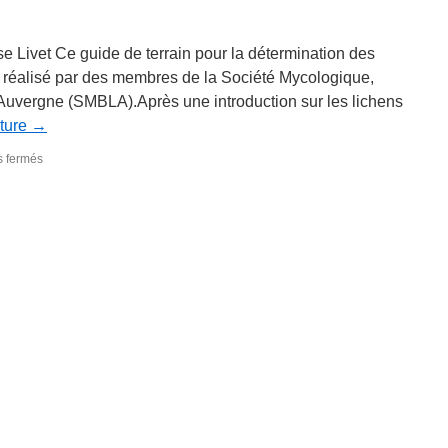
se Livet Ce guide de terrain pour la détermination des
é réalisé par des membres de la Société Mycologique,
Auvergne (SMBLA).Après une introduction sur les lichens
cture
→
sur
 fermés
Lichens
foliacés
de
France