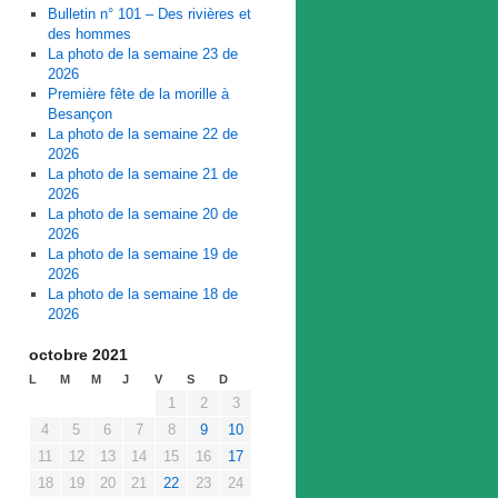
Bulletin n° 101 – Des rivières et
des hommes
La photo de la semaine 23 de
2026
Première fête de la morille à
Besançon
La photo de la semaine 22 de
2026
La photo de la semaine 21 de
2026
La photo de la semaine 20 de
2026
La photo de la semaine 19 de
2026
La photo de la semaine 18 de
2026
octobre 2021
L
M
M
J
V
S
D
1
2
3
4
5
6
7
8
9
10
11
12
13
14
15
16
17
18
19
20
21
22
23
24