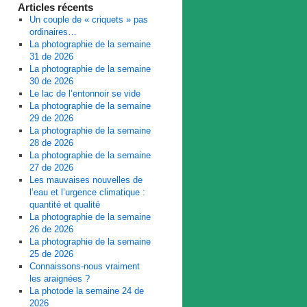
Articles récents
Un couple de « criquets » pas
ordinaires…
La photographie de la semaine
31 de 2026
La photographie de la semaine
30 de 2026
Le lac de l’entonnoir se vide
La photographie de la semaine
29 de 2026
La photographie de la semaine
28 de 2026
La photographie de la semaine
27 de 2026
Les mauvaises nouvelles de
l’eau et l’urgence climatique :
quantité et qualité
La photographie de la semaine
26 de 2026
La photographie de la semaine
25 de 2026
Connaissons-nous vraiment
les araignées ?
La photode la semaine 24 de
2026