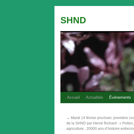
Aller
au
SHND
contenu
Accueil
Actualités
Évènements
←
Mardi 14 février prochain, première co
de la SHND par Hervé Richard : « Pollen, 
agriculture : 20000 ans d’histoire entrecr