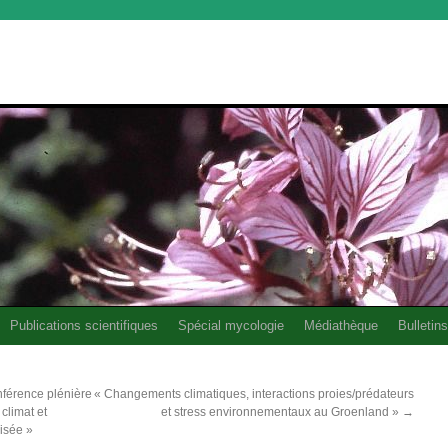
Publications scientifiques
Spécial mycologie
Médiathèque
Bulletins
nférence plénière
« Changements climatiques, interactions proies/prédateurs
climat et
et stress environnementaux au Groenland »
→
oisée »