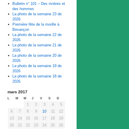
Bulletin n° 101 – Des rivières et
des hommes
La photo de la semaine 23 de
2026
Première fête de la morille à
Besançon
La photo de la semaine 22 de
2026
La photo de la semaine 21 de
2026
La photo de la semaine 20 de
2026
La photo de la semaine 19 de
2026
La photo de la semaine 18 de
2026
mars 2017
L
M
M
J
V
S
D
1
2
3
4
5
6
7
8
9
10
11
12
13
14
15
16
17
18
19
20
21
22
23
24
25
26