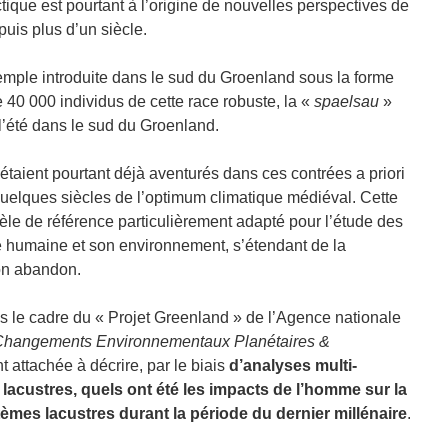
tique est pourtant à l’origine de nouvelles perspectives de
is plus d’un siècle.
xemple introduite dans le sud du Groenland sous la forme
 40 000 individus de cette race robuste, la «
spaelsau
»
 l’été dans le sud du Groenland.
étaient pourtant déjà aventurés dans ces contrées a priori
quelques siècles de l’optimum climatique médiéval. Cette
le de référence particulièrement adapté pour l’étude des
 humaine et son environnement, s’étendant de la
son abandon.
ns le cadre du « Projet Greenland » de l’Agence nationale
Changements Environnementaux Planétaires &
t attachée à décrire, par le biais
d’analyses multi-
acustres, quels ont été les impacts de l’homme sur la
stèmes lacustres durant la période du dernier millénaire
.