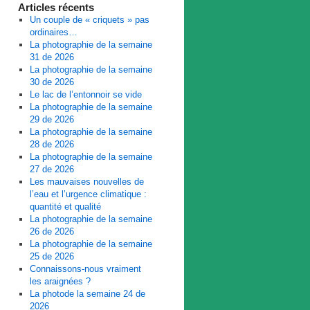
Articles récents
Un couple de « criquets » pas
ordinaires…
La photographie de la semaine
31 de 2026
La photographie de la semaine
30 de 2026
Le lac de l’entonnoir se vide
La photographie de la semaine
29 de 2026
La photographie de la semaine
28 de 2026
La photographie de la semaine
27 de 2026
Les mauvaises nouvelles de
l’eau et l’urgence climatique :
quantité et qualité
La photographie de la semaine
26 de 2026
La photographie de la semaine
25 de 2026
Connaissons-nous vraiment
les araignées ?
La photode la semaine 24 de
2026