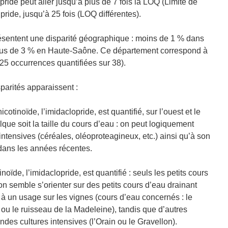
pride peut aller jusqu’à plus de 7 fois la LOQ (Limite de
ipride, jusqu’à 25 fois (LOQ différentes).
ésentent une disparité géographique : moins de 1 % dans
plus de 3 % en Haute-Saône. Ce département correspond à
5 occurrences quantifiées sur 38).
arités apparaissent :
tinoïde, l’imidaclopride, est quantifié, sur l’ouest et le
ue soit la taille du cours d’eau : on peut logiquement
intensives (céréales, oléoproteagineux, etc.) ainsi qu’à son
 dans les années récentes.
noïde, l’imidaclopride, est quantifié : seuls les petits cours
ion semble s’orienter sur des petits cours d’eau drainant
 à un usage sur les vignes (cours d’eau concernés : le
 ou le ruisseau de la Madeleine), tandis que d’autres
ndes cultures intensives (l’Orain ou le Gravellon).