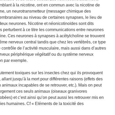
blant à la nicotine, ont en commun avec la nicotine de
line, un neurotransmetteur (messager chimique des
embranaires au niveau de certaines synapses, le lieu de
eux neurones. Nicotine et néonicotinoïdes sont dits
ils perturbent à ce titre les communications entre neurones
line. Ces neurones à synapses à acétylcholine se trouvent
tème nerveux central tandis que chez les vertébrés, ce type
contrôle de l’activité musculaire, mais aussi dans d’autres
erveux périphérique végétatif ou du système nerveux
on par exemple.
ement toxiques sur les insectes chez qui ils provoquent
llant jusqu’à la mort pour différentes raisons (effets des
 animaux incapables de se retrouver, etc.). Mais on peut
largement ces seuls animaux (oiseaux granivores
es) et c’est ainsi qu’on peut aussi les retrouver mis en
ies humaines. Cf « Eléments de la toxicité des