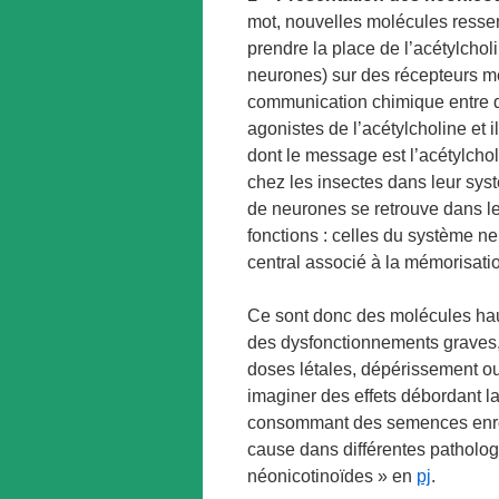
mot, nouvelles molécules ressem
prendre la place de l’acétylcho
neurones) sur des récepteurs m
communication chimique entre d
agonistes de l’acétylcholine et 
dont le message est l’acétylcho
chez les insectes dans leur sys
de neurones se retrouve dans le 
fonctions : celles du système n
central associé à la mémorisati
Ce sont donc des molécules haut
des dysfonctionnements graves, a
doses létales, dépérissement ou
imaginer des effets débordant 
consommant des semences enrobé
cause dans différentes patholog
néonicotinoïdes » en
pj
.