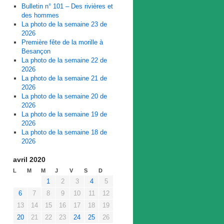
Bulletin n° 101 – Des rivières et
des hommes
La photo de la semaine 23 de
2026
Première fête de la morille à
Besançon
La photo de la semaine 22 de
2026
La photo de la semaine 21 de
2026
La photo de la semaine 20 de
2026
La photo de la semaine 19 de
2026
La photo de la semaine 18 de
2026
avril 2020
L
M
M
J
V
S
D
1
2
3
4
5
6
7
8
9
10
11
12
13
14
15
16
17
18
19
20
21
22
23
24
25
26