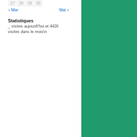
27
28
29
30
« Mar
Mai »
Statistiques
_
visites aujourd\'hui et
4426
visites dans le mois\n